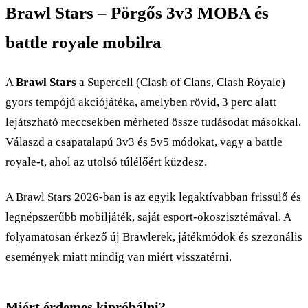
Brawl Stars – Pörgős 3v3 MOBA és
battle royale mobilra
A
Brawl Stars
a Supercell (Clash of Clans, Clash Royale)
gyors tempójú akciójátéka, amelyben rövid, 3 perc alatt
lejátszható meccsekben mérheted össze tudásodat másokkal.
Válaszd a csapatalapú 3v3 és 5v5 módokat, vagy a battle
royale-t, ahol az utolsó túlélőért küzdesz.
A Brawl Stars 2026-ban is az egyik legaktívabban frissülő és
legnépszerűbb mobiljáték, saját esport-ökoszisztémával. A
folyamatosan érkező új Brawlerek, játékmódok és szezonális
események miatt mindig van miért visszatérni.
Miért érdemes kipróbálni?