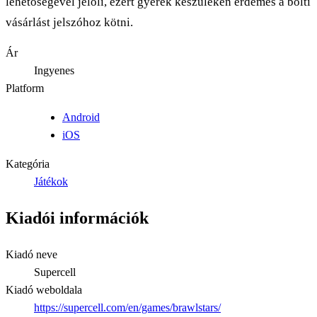
lehetőségével jelöli, ezért gyerek készülékén érdemes a bolti
vásárlást jelszóhoz kötni.
Ár
Ingyenes
Platform
Android
iOS
Kategória
Játékok
Kiadói információk
Kiadó neve
Supercell
Kiadó weboldala
https://supercell.com/en/games/brawlstars/