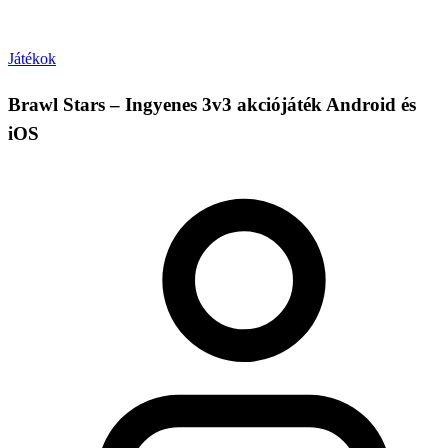
Játékok
Brawl Stars – Ingyenes 3v3 akciójáték Android és
iOS