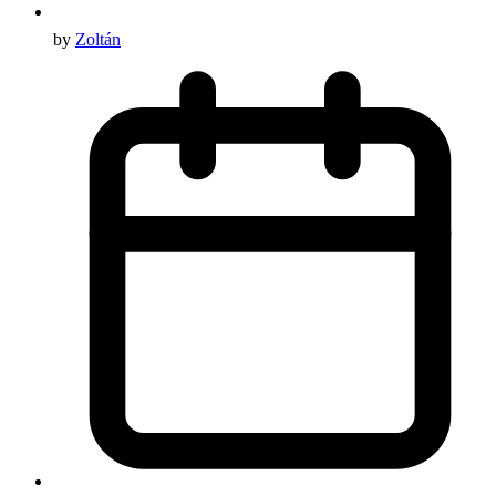
by
Zoltán