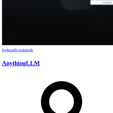
Fejlesztői eszközök
AnythingLLM