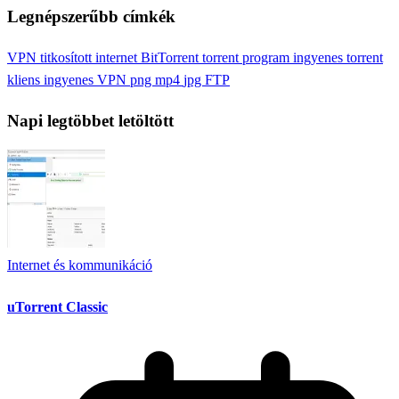
Legnépszerűbb címkék
VPN
titkosított internet
BitTorrent
torrent program
ingyenes torrent
kliens
ingyenes VPN
png
mp4
jpg
FTP
Napi legtöbbet letöltött
Internet és kommunikáció
uTorrent Classic