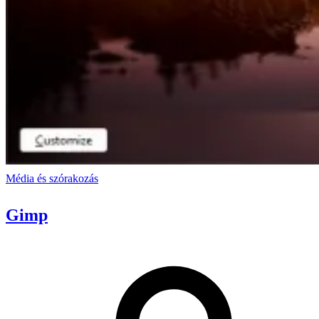
Média és szórakozás
Gimp