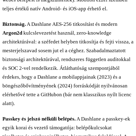
teljes értékű natív Android- és iOS-app érhető el.
Biztonság.
A Dashlane AES-256 titkosítást és modern
Argon2d
kulcslevezetést használ, zero-knowledge
architektúrával: a széfedet helyben titkosítja és fejti vissza, a
mesterjelszavad sosem jut el a céghez. Szabadalmaztatott
biztonsági architektúrával, rendszeres független auditokkal
és SOC 2-vel rendelkezik. Átláthatóság szempontjából
érdekes, hogy a Dashlane a mobilappjainak (2023) és a
böngészőbővítményének (2024) forráskódját nyilvánosan
elérhetővé tette a GitHubon (bár nem klasszikus nyílt licenc
alatt).
Passkey és jelszó nélküli belépés.
A Dashlane a passkey-ek
egyik korai és vezető támogatója: belépőkulcsokat