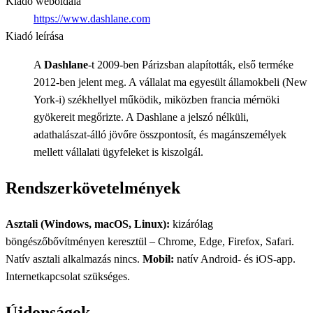
Kiadó weboldala
https://www.dashlane.com
Kiadó leírása
A
Dashlane
-t 2009-ben Párizsban alapították, első terméke
2012-ben jelent meg. A vállalat ma egyesült államokbeli (New
York-i) székhellyel működik, miközben francia mérnöki
gyökereit megőrizte. A Dashlane a jelszó nélküli,
adathalászat-álló jövőre összpontosít, és magánszemélyek
mellett vállalati ügyfeleket is kiszolgál.
Rendszerkövetelmények
Asztali (Windows, macOS, Linux):
kizárólag
böngészőbővítményen keresztül – Chrome, Edge, Firefox, Safari.
Natív asztali alkalmazás nincs.
Mobil:
natív Android- és iOS-app.
Internetkapcsolat szükséges.
Újdonságok