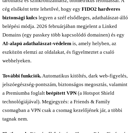
tárolhatsz és szinkronizálhatsz, biometrikus feloldással. A
cég elsőként tette lehetővé, hogy egy
FIDO2 hardveres
biztonsági kulcs
legyen a széf elsődleges, adathalászat-álló
belépési módja. 2026 februárjában megjelent a Linked
Domains (egy passkey több kapcsolódó domainen) és egy
AI-alapú adathalászat-védelem
is, amely helyben, az
eszközön elemzi az oldalakat, és figyelmeztet a csaló
webhelyeken.
További funkciók.
Automatikus kitöltés, dark web-figyelés,
jelszóegészség-pontszám, biztonságos megosztás, valamint
a Premiumba foglalt
beépített VPN
(a Hotspot Shield
technológiájával). Megjegyzés: a Friends & Family
csomagban a VPN csak a csomag kezelőjének jár, a többi
tagnak nem.