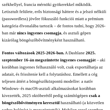
székhellyel, francia mérnöki gyökerekkel működik.
Letisztult felülete, erős biztonsági háttere és a jelszó nélküli
(passwordless) jövőre fókuszáló funkciói miatt a prémium
kategória élvonalába tartozik – de fontos tudni, hogy 2026-
ban már
nincs ingyenes csomagja
, és asztali gépen
kizárólag böngészőbővítményként használható.
Fontos változások 2025-2026-ban.
A Dashlane
2025.
szeptember 16-án megszüntette ingyenes csomagját
– aki
korábban ingyenes felhasználó volt, csak exportálhatja az
adatait, és frissítenie kell a folytatáshoz. Emellett a cég
teljesen áttért a böngészőközpontú modellre: a natív
Windows- és macOS-asztali alkalmazásokat korábban
kivezették, 2025 októberétől pedig számítógépen
csak a
böngészőbővítményen keresztül
használható (a közvetlen
webes belépést is megszüntették). Mobilon ezzel szemben