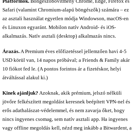
Platformok.
Böngészőbővítmény Chrome, Edge, Firefox és
Safari (valamint Chromium-alapú böngészők) számára – ez
az asztali használat egyetlen módja Windowson, macOS-en
és Linuxon egyaránt. Mobilon natív Android- és iOS-
alkalmazás. Natív asztali (desktop) alkalmazás nincs.
Árazás.
A Premium éves előfizetéssel jellemzően havi 4-5
USD körül van, 14 napos próbával; a Friends & Family akár
10 fiókot fed le. (A pontos forintos ár a fizetéskor, helyi
átváltással alakul ki.)
Kinek ajánljuk?
Azoknak, akik prémium, jelszó nélküli
jövőre felkészített megoldást keresnek beépített VPN-nel és
erős adathalászat-védelemmel, és nem zavarja őket, hogy
nincs ingyenes csomag, sem natív asztali app. Ha ingyenes
vagy offline megoldás kell, nézd meg inkább a Bitwardent, a