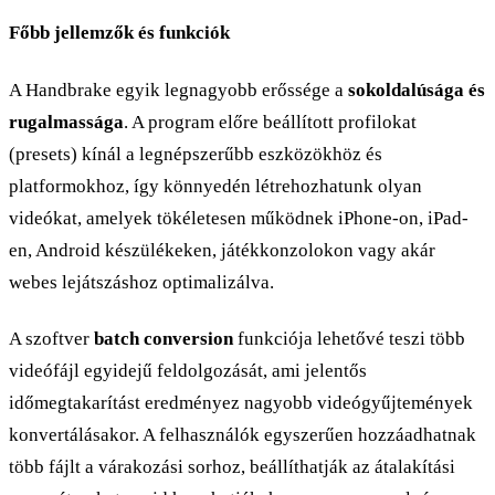
Főbb jellemzők és funkciók
A Handbrake egyik legnagyobb erőssége a
sokoldalúsága és
rugalmassága
. A program előre beállított profilokat
(presets) kínál a legnépszerűbb eszközökhöz és
platformokhoz, így könnyedén létrehozhatunk olyan
videókat, amelyek tökéletesen működnek iPhone-on, iPad-
en, Android készülékeken, játékkonzolokon vagy akár
webes lejátszáshoz optimalizálva.
A szoftver
batch conversion
funkciója lehetővé teszi több
videófájl egyidejű feldolgozását, ami jelentős
időmegtakarítást eredményez nagyobb videógyűjtemények
konvertálásakor. A felhasználók egyszerűen hozzáadhatnak
több fájlt a várakozási sorhoz, beállíthatják az átalakítási