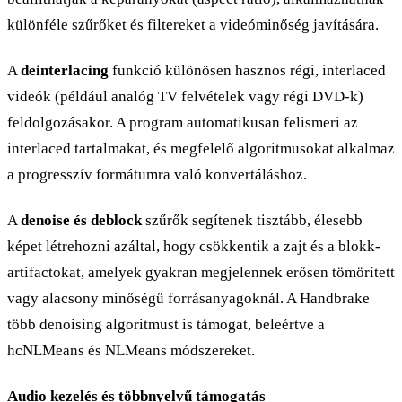
különféle szűrőket és filtereket a videóminőség javítására.
A
deinterlacing
funkció különösen hasznos régi, interlaced
videók (például analóg TV felvételek vagy régi DVD-k)
feldolgozásakor. A program automatikusan felismeri az
interlaced tartalmakat, és megfelelő algoritmusokat alkalmaz
a progresszív formátumra való konvertáláshoz.
A
denoise és deblock
szűrők segítenek tisztább, élesebb
képet létrehozni azáltal, hogy csökkentik a zajt és a blokk-
artifactokat, amelyek gyakran megjelennek erősen tömörített
vagy alacsony minőségű forrásanyagoknál. A Handbrake
több denoising algoritmust is támogat, beleértve a
hcNLMeans és NLMeans módszereket.
Audio kezelés és többnyelvű támogatás