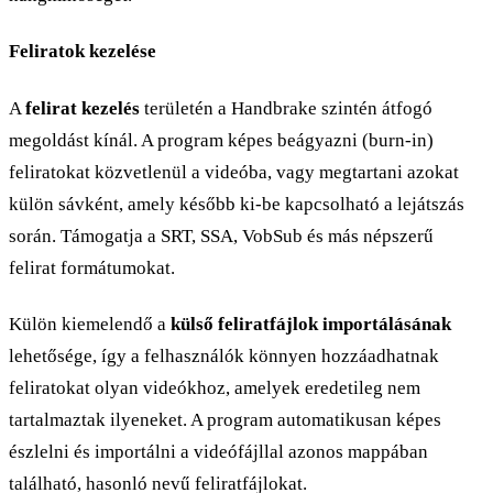
Feliratok kezelése
A
felirat kezelés
területén a Handbrake szintén átfogó
megoldást kínál. A program képes beágyazni (burn-in)
feliratokat közvetlenül a videóba, vagy megtartani azokat
külön sávként, amely később ki-be kapcsolható a lejátszás
során. Támogatja a SRT, SSA, VobSub és más népszerű
felirat formátumokat.
Külön kiemelendő a
külső feliratfájlok importálásának
lehetősége, így a felhasználók könnyen hozzáadhatnak
feliratokat olyan videókhoz, amelyek eredetileg nem
tartalmaztak ilyeneket. A program automatikusan képes
észlelni és importálni a videófájllal azonos mappában
található, hasonló nevű feliratfájlokat.