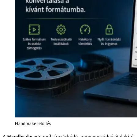
Handbrake letöltés
A
Handbrake
egy nyílt forráskódú, ingyenes videó átalakító