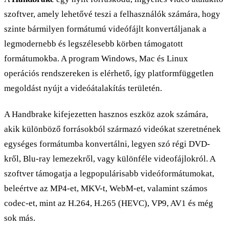
szoftver, amely lehetővé teszi a felhasználók számára, hogy
szinte bármilyen formátumú videófájlt konvertáljanak a
legmodernebb és legszélesebb körben támogatott
formátumokba. A program Windows, Mac és Linux
operációs rendszereken is elérhető, így platformfüggetlen
megoldást nyújt a videóátalakítás területén.
A Handbrake kifejezetten hasznos eszköz azok számára,
akik különböző forrásokból származó videókat szeretnének
egységes formátumba konvertálni, legyen szó régi DVD-
kről, Blu-ray lemezekről, vagy különféle videofájlokról. A
szoftver támogatja a legpopulárisabb videóformátumokat,
beleértve az MP4-et, MKV-t, WebM-et, valamint számos
codec-et, mint az H.264, H.265 (HEVC), VP9, AV1 és még
sok más.