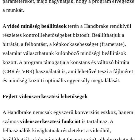
paramétereket, majd hagyhatják, hogy a program elvégezze
a munkát.
A
videó minőség beállítások
terén a Handbrake rendkívül
részletes kontrolllehetőségeket biztosít. Beállíthatjuk a
bitrátát, a felbontást, a képkockasebességet (framerate),
valamint választhatunk különböző minőségi beállítások
között. A program támogatja a konstans és változó bitráta
(CBR és VBR) használatát is, ami lehetővé teszi a fájlméret
és minőség közötti optimális egyensúly megtalálását.
Fejlett videószerkesztési lehetőségek
A Handbrake nemcsak egyszerű konverziós eszköz, hanem
számos
videószerkesztési funkciót
is tartalmaz. A
felhasználók kivághatnak részleteket a videóból,
beállíthatják a képarányokat (aspect ratio), alkalmazhatnak