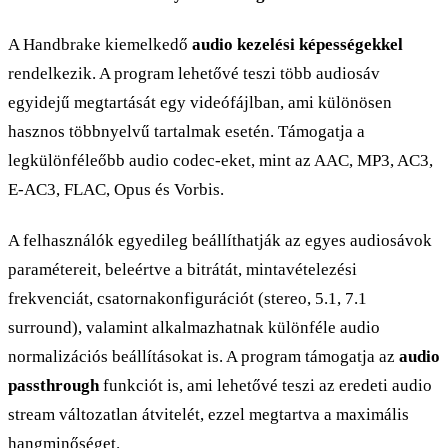
A Handbrake kiemelkedő
audio kezelési képességekkel
rendelkezik. A program lehetővé teszi több audiosáv
egyidejű megtartását egy videófájlban, ami különösen
hasznos többnyelvű tartalmak esetén. Támogatja a
legkülönféleőbb audio codec-eket, mint az AAC, MP3, AC3,
E-AC3, FLAC, Opus és Vorbis.
A felhasználók egyedileg beállíthatják az egyes audiosávok
paramétereit, beleértve a bitrátát, mintavételezési
frekvenciát, csatornakonfigurációt (stereo, 5.1, 7.1
surround), valamint alkalmazhatnak különféle audio
normalizációs beállításokat is. A program támogatja az
audio
passthrough
funkciót is, ami lehetővé teszi az eredeti audio
stream változatlan átvitelét, ezzel megtartva a maximális
hangminőséget.