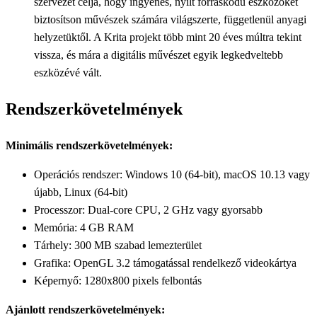
szervezet célja, hogy ingyenes, nyílt forráskódú eszközöket
biztosítson művészek számára világszerte, függetlenül anyagi
helyzetüktől. A Krita projekt több mint 20 éves múltra tekint
vissza, és mára a digitális művészet egyik legkedveltebb
eszközévé vált.
Rendszerkövetelmények
Minimális rendszerkövetelmények:
Operációs rendszer: Windows 10 (64-bit), macOS 10.13 vagy
újabb, Linux (64-bit)
Processzor: Dual-core CPU, 2 GHz vagy gyorsabb
Memória: 4 GB RAM
Tárhely: 300 MB szabad lemezterület
Grafika: OpenGL 3.2 támogatással rendelkező videokártya
Képernyő: 1280x800 pixels felbontás
Ajánlott rendszerkövetelmények: