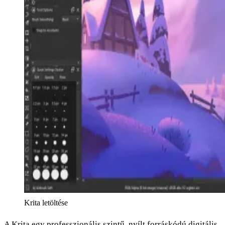
Krita letöltése
A Krita egy professzionális szintű, nyílt forráskódú digitális