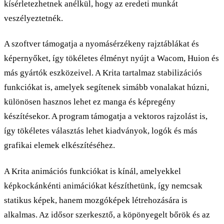
kísérletezhetnek anélkül, hogy az eredeti munkát
veszélyeztetnék.
A szoftver támogatja a nyomásérzékeny rajztáblákat és
képernyőket, így tökéletes élményt nyújt a Wacom, Huion és
más gyártók eszközeivel. A Krita tartalmaz stabilizációs
funkciókat is, amelyek segítenek simább vonalakat húzni,
különösen hasznos lehet ez manga és képregény
készítésekor. A program támogatja a vektoros rajzolást is,
így tökéletes választás lehet kiadványok, logók és más
grafikai elemek elkészítéséhez.
A Krita animációs funkciókat is kínál, amelyekkel
képkockánkénti animációkat készíthetünk, így nemcsak
statikus képek, hanem mozgóképek létrehozására is
alkalmas. Az idősor szerkesztő, a köpönyegelt bőrök és az