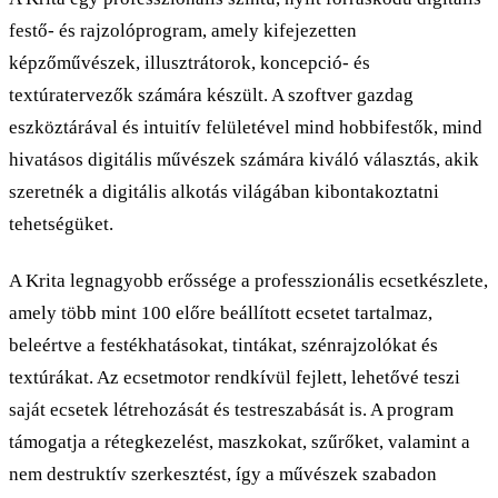
festő- és rajzolóprogram, amely kifejezetten
képzőművészek, illusztrátorok, koncepció- és
textúratervezők számára készült. A szoftver gazdag
eszköztárával és intuitív felületével mind hobbifestők, mind
hivatásos digitális művészek számára kiváló választás, akik
szeretnék a digitális alkotás világában kibontakoztatni
tehetségüket.
A Krita legnagyobb erőssége a professzionális ecsetkészlete,
amely több mint 100 előre beállított ecsetet tartalmaz,
beleértve a festékhatásokat, tintákat, szénrajzolókat és
textúrákat. Az ecsetmotor rendkívül fejlett, lehetővé teszi
saját ecsetek létrehozását és testreszabását is. A program
támogatja a rétegkezelést, maszkokat, szűrőket, valamint a
nem destruktív szerkesztést, így a művészek szabadon