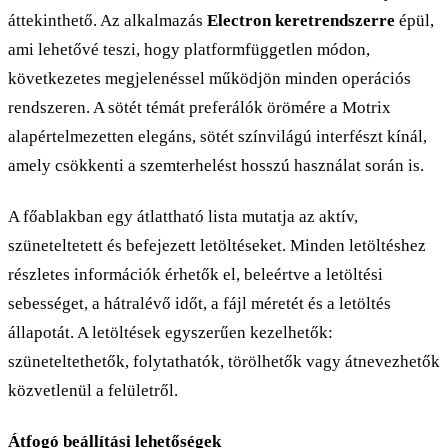
áttekinthető. Az alkalmazás
Electron keretrendszerre
épül,
ami lehetővé teszi, hogy platformfüggetlen módon,
következetes megjelenéssel működjön minden operációs
rendszeren. A sötét témát preferálók örömére a Motrix
alapértelmezetten elegáns, sötét színvilágú interfészt kínál,
amely csökkenti a szemterhelést hosszú használat során is.
A főablakban egy átlattható lista mutatja az aktív,
szüneteltetett és befejezett letöltéseket. Minden letöltéshez
részletes információk érhetők el, beleértve a letöltési
sebességet, a hátralévő időt, a fájl méretét és a letöltés
állapotát. A letöltések egyszerűen kezelhetők:
szüneteltethetők, folytathatók, törölhetők vagy átnevezhetők
közvetlenül a felületről.
Átfogó beállítási lehetőségek