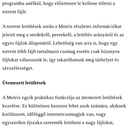
programba anélkül, hogy előzetesen le kellene tölteni a
torrent fájlt.
A torrent letöltések során a Motrix részletes információkat
jelenít meg a seedekről, peerekről, a letöltés arányáról és az
egyes fájlok állapotáról. Lehetőség van arra is, hogy egy
torrent több fájlt tartalmazó csomag esetén csak bizonyos
fájlokat válasszunk le, így takaríthatunk meg tárhelyet és
sávszélességet.
Ütemezett letöltések
A Motrix egyik praktikus funkciója az ütemezett letöltések
kezelése. Ez különösen hasznos lehet azok számára, akiknek
korlátozott, időfüggő internetcsomagjuk van, vagy
egyszerűen éjszaka szeretnék letölteni a nagy fájlokat,