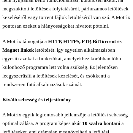
nem nyújtanak kellő funkcionalitást, különösen akkor, ha
megszakított letöltések folytatásáról, párhuzamos letöltések
kezeléséről vagy torrent fájlok letöltéséről van szó. A Motrix
pontosan ezeket a hiányosságokat hivatott pótolni.
A Motrix támogatja a
HTTP, HTTPS, FTP, BitTorrent és
Magnet linkek
letöltését, így egyetlen alkalmazásban
egyesíti azokat a funkciókat, amelyekhez korábban több
különböző programra lett volna szükség. Ez jelentősen
leegyszerűsíti a letöltések kezelését, és csökkenti a
rendszeren futó alkalmazások számát.
Kiváló sebesség és teljesítmény
A Motrix egyik legfontosabb jellemzője a letöltési sebesség
optimalizálása. A program képes akár
10 szálra bontani
a
letöltéseket, ami drámaian megnövelheti a letöltési