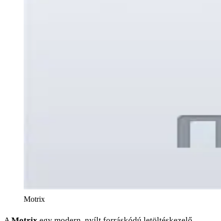
Motrix
A
Motrix
egy modern, nyílt forráskódú letöltéskezelő