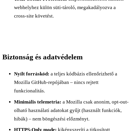
webhelyhez külön süti-tároló, megakadályozva a
cross-site követést.
Biztonság és adatvédelem
Nyílt forráskód:
a teljes kódbázis ellenőrizhető a
Mozilla GitHub-repójában – nincs rejtett
funkcionalitás.
Minimális telemetria:
a Mozilla csak anonim, opt-out-
olható használati adatokat gyűjt (használt funkciók,
hibák) – nem böngészési előzményt.
HTTPS-Only mode:
kikényszeríti a titkosított