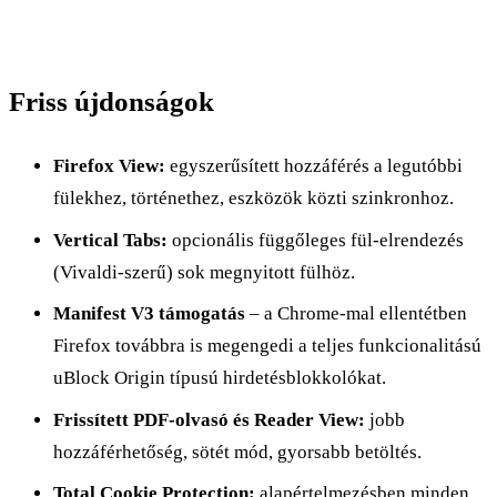
Friss újdonságok
Firefox View:
egyszerűsített hozzáférés a legutóbbi
fülekhez, történethez, eszközök közti szinkronhoz.
Vertical Tabs:
opcionális függőleges fül-elrendezés
(Vivaldi-szerű) sok megnyitott fülhöz.
Manifest V3 támogatás
– a Chrome-mal ellentétben
Firefox továbbra is megengedi a teljes funkcionalitású
uBlock Origin típusú hirdetésblokkolókat.
Frissített PDF-olvasó és Reader View:
jobb
hozzáférhetőség, sötét mód, gyorsabb betöltés.
Total Cookie Protection:
alapértelmezésben minden