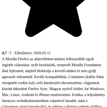
4,7
/ 5
· Ellenőrizve: 2026.05.11
A Mozilla Firefox az adatvédelem-tudatos felhasználók egyik
legjobb választása: nyílt forráskódú, nonprofit Mozilla Foundation
által fejlesztett, alapból blokkolja a követő-sütiket és nem gyűjt
agresszív telemetriát. Kiváló kompatibilitás, Containers (külön fülek
elszigetelt cookie-kal), erős kiterjesztés-ökoszisztéma, végpontok
közötti titkosított Firefox Sync. Magyar nyelvű felület, fut Windows,
Mac, Linux, Android és iPhone rendszereken. Kritika: a teljesítmény
bizonyos webalkalmazásokban valamivel lassabb, mint a
Chromium-alapú böngészőké, és néhány vállalati webhely (Office