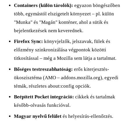
Containers (külön tárolók):
egyazon böngészőben
több, egymástól elszigetelt környezet – pl. külön
"Munka" és "Magán" konténer, ahol a sütik és
bejelentkezések nem keverednek.
Firefox Sync:
könyvjelzők, jelszavak, fülek és
előzmény szinkronizálása végpontok közötti
titkosítással – még a Mozilla sem látja a tartalmat.
Bőséges testreszabhatóság:
erős kiterjesztés-
ökoszisztéma (AMO – addons.mozilla.org), egyedi
témák, részletes about:config opciók.
Beépített Pocket integráció:
cikkek és tartalmak
később-olvasás funkcióval.
Magyar nyelvű felület
és helyesírás-ellenőrzés.