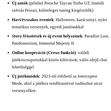
Új autók
(például Porsche Taycan Turbo GT, limitált
szériás Ferrari, különleges tuning kiegészítők)
Havi/évszakos eventek
: Halloween, karácsonyi, nyári
tematikus versenyek, egyedi jutalmakkal
Story frissítések és új event helyszínek
: Paradise Lost,
Pandemonium, Immortal Majesty II
Online kooperáció (Crews funkció)
: valódi
játékoscsoportokkal közös kihívások, valós idejű chat
lehetőséggel
Új játékmódok
: 2023-tól elérhető az Interceptor
Mode, ahol a játékos rendőrautóval vadászhat utcai
versenyzőkre.​