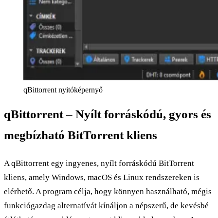
qBittorrent nyitóképernyő
qBittorrent – Nyílt forráskódú, gyors és
megbízható BitTorrent kliens
A qBittorrent egy ingyenes, nyílt forráskódú BitTorrent
kliens, amely Windows, macOS és Linux rendszereken is
elérhető. A program célja, hogy könnyen használható, mégis
funkciógazdag alternatívát kínáljon a népszerű, de kevésbé