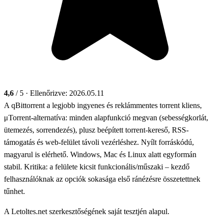
4,6
/ 5
· Ellenőrizve: 2026.05.11
A qBittorrent a legjobb ingyenes és reklámmentes torrent kliens,
μTorrent-alternatíva: minden alapfunkció megvan (sebességkorlát,
ütemezés, sorrendezés), plusz beépített torrent-kereső, RSS-
támogatás és web-felület távoli vezérléshez. Nyílt forráskódú,
magyarul is elérhető. Windows, Mac és Linux alatt egyformán
stabil. Kritika: a felülete kicsit funkcionális/műszaki – kezdő
felhasználóknak az opciók sokasága első ránézésre összetettnek
tűnhet.
A Letoltes.net szerkesztőségének saját tesztjén alapul.