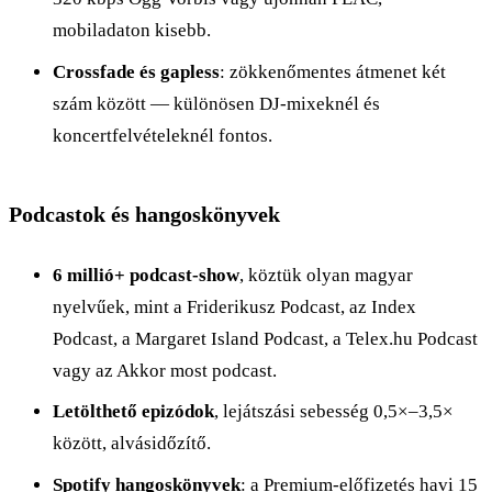
mobiladaton kisebb.
Crossfade és gapless
: zökkenőmentes átmenet két
szám között — különösen DJ-mixeknél és
koncertfelvételeknél fontos.
Podcastok és hangoskönyvek
6 millió+ podcast-show
, köztük olyan magyar
nyelvűek, mint a Friderikusz Podcast, az Index
Podcast, a Margaret Island Podcast, a Telex.hu Podcast
vagy az Akkor most podcast.
Letölthető epizódok
, lejátszási sebesség 0,5×–3,5×
között, alvásidőzítő.
Spotify hangoskönyvek
: a Premium-előfizetés havi 15