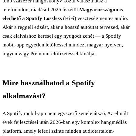
több százezer hangoskönyv közül választhatsz a
telefonodon, ráadásul 2025 őszétől
Magyarországon is
elérhető a Spotify Lossless
(HiFi) veszteségmentes audio.
Akár a reggeli edzést, akár a hosszú autóutat tervezed, akár
csak elalváshoz keresel egy nyugodt zenét — a Spotify
mobil-app egyetlen letöltéssel mindezt magyar nyelven,
ingyen vagy Premium-előfizetéssel kínálja.
Mire használhatod a Spotify
alkalmazást?
A Spotify mobil-app nem egyszerű zenelejátszó. Az elmúlt
évek fejlesztései után 2026-ban egy komplex hangmédiás
platform, amely lefedi szinte minden audiotartalom-