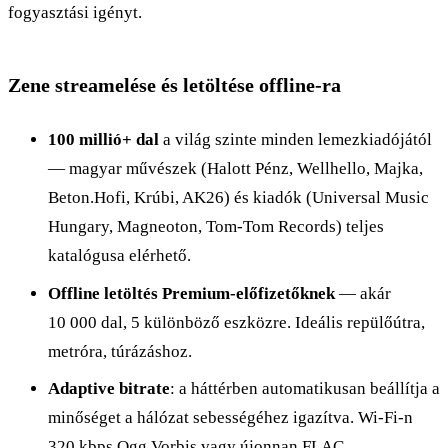
fogyasztási igényt.
Zene streamelése és letöltése offline-ra
100 millió+ dal
a világ szinte minden lemezkiadójától
— magyar művészek (Halott Pénz, Wellhello, Majka,
Beton.Hofi, Krúbi, AK26) és kiadók (Universal Music
Hungary, Magneoton, Tom-Tom Records) teljes
katalógusa elérhető.
Offline letöltés Premium-előfizetőknek
— akár
10 000 dal, 5 különböző eszközre. Ideális repülőútra,
metróra, túrázáshoz.
Adaptive bitrate
: a háttérben automatikusan beállítja a
minőséget a hálózat sebességéhez igazítva. Wi-Fi-n
320 kbps Ogg Vorbis vagy újonnan FLAC,