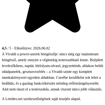
4,5
/ 5
· Ellenőrizve: 2026.06.02
A Vivaldi a power-userek böngészője: nincs még egy mainstream
böngésző, amely ennyire a végletekig testreszabható lenne. Beépített
levelezőkliens, naptár, hírfolyam-olvasó, jegyzettömb, ablakon belüli
oldalpanelek, gesztusvezérlés – a Vivaldi szinte egy komplett
munkakörnyezet egyetlen ablakban. Cserébe kezdőként sok lehet a
beállítás, és a gazdag funkciókészlet némileg erőforrásigényesebb.
Akit nem riaszt el a testreszabás, annak viszont nincs jobb választás.
A Letoltes.net szerkesztőségének saját tesztjén alapul.