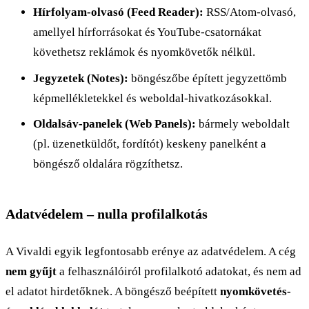
Hírfolyam-olvasó (Feed Reader):
RSS/Atom-olvasó,
amellyel hírforrásokat és YouTube-csatornákat
követhetsz reklámok és nyomkövetők nélkül.
Jegyzetek (Notes):
böngészőbe épített jegyzettömb
képmellékletekkel és weboldal-hivatkozásokkal.
Oldalsáv-panelek (Web Panels):
bármely weboldalt
(pl. üzenetküldőt, fordítót) keskeny panelként a
böngésző oldalára rögzíthetsz.
Adatvédelem – nulla profilalkotás
A Vivaldi egyik legfontosabb erénye az adatvédelem. A cég
nem gyűjt
a felhasználóiról profilalkotó adatokat, és nem ad
el adatot hirdetőknek. A böngésző beépített
nyomkövetés-