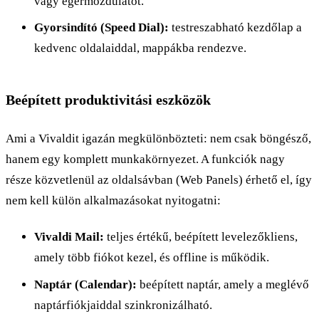
vagy egérmozdulatot.
Gyorsindító (Speed Dial):
testreszabható kezdőlap a
kedvenc oldalaiddal, mappákba rendezve.
Beépített produktivitási eszközök
Ami a Vivaldit igazán megkülönbözteti: nem csak böngésző,
hanem egy komplett munkakörnyezet. A funkciók nagy
része közvetlenül az oldalsávban (Web Panels) érhető el, így
nem kell külön alkalmazásokat nyitogatni:
Vivaldi Mail:
teljes értékű, beépített levelezőkliens,
amely több fiókot kezel, és offline is működik.
Naptár (Calendar):
beépített naptár, amely a meglévő
naptárfiókjaiddal szinkronizálható.