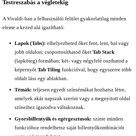
Testreszabás a végletekig
A Vivaldi-ban a felhasználói felület gyakorlatilag minden
eleme a kezed alá igazítható:
Lapok (Tabs):
elhelyezheted őket fent, lent, bal vagy
jobb oldalon; csoportosíthatod őket
Tab Stack
(lapköteg) formában; két- vagy négyfelé oszthatod a
képernyőt
Tab Tiling
funkcióval, hogy egyszerre több
oldalt láss egy ablakban.
Témák:
teljesen egyedi színsémákat hozhatsz létre,
amelyek akár napszak szerint vagy a megnyitott oldal
színeihez igazodva váltakoznak.
Gyorsbillentyűk és egérgesztusok:
szinte minden
funkcióhoz rendelhetsz saját billentyűkombinációt