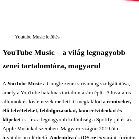
Youtube Music letöltés
YouTube Music – a világ legnagyobb
zenei tartalomtára, magyarul
A
YouTube Music
a Google zenei streaming szolgáltatása,
amely a YouTube hatalmas tartalomtárára épül. A hivatalos
albumok és kislemezek mellett itt megtalálod a
remixeket,
élő felvételeket, feldolgozásokat, koncertvideókat és
klipeket
is – ez a legnagyobb különbség a Spotify-jal és az
Apple Musickal szemben. Magyarországon 2019 óta
hivatalosan elérhető,
Androidra
és
iOS-re
egyaránt, forintos