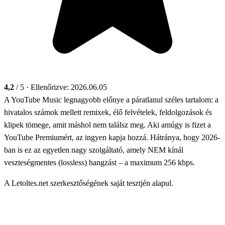
4,2
/ 5
· Ellenőrizve: 2026.06.05
A YouTube Music legnagyobb előnye a páratlanul széles tartalom: a
hivatalos számok mellett remixek, élő felvételek, feldolgozások és
klipek tömege, amit máshol nem találsz meg. Aki amúgy is fizet a
YouTube Premiumért, az ingyen kapja hozzá. Hátránya, hogy 2026-
ban is ez az egyetlen nagy szolgáltató, amely NEM kínál
veszteségmentes (lossless) hangzást – a maximum 256 kbps.
A Letoltes.net szerkesztőségének saját tesztjén alapul.