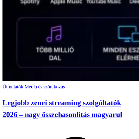
Útmutatók
Média és szórakozás
Legjobb zenei streaming szolgáltatók
2026 – nagy összehasonlítás magyarul