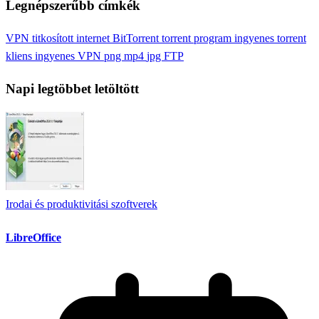
Legnépszerűbb címkék
VPN
titkosított internet
BitTorrent
torrent program
ingyenes torrent
kliens
ingyenes VPN
png
mp4
jpg
FTP
Napi legtöbbet letöltött
Irodai és produktivitási szoftverek
LibreOffice