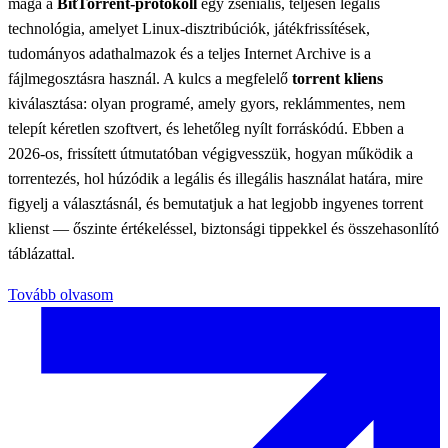
maga a
BitTorrent-protokoll
egy zseniális, teljesen legális
technológia, amelyet Linux-disztribúciók, játékfrissítések,
tudományos adathalmazok és a teljes Internet Archive is a
fájlmegosztásra használ. A kulcs a megfelelő
torrent kliens
kiválasztása: olyan programé, amely gyors, reklámmentes, nem
telepít kéretlen szoftvert, és lehetőleg nyílt forráskódú. Ebben a
2026-os, frissített útmutatóban végigvesszük, hogyan működik a
torrentezés, hol húzódik a legális és illegális használat határa, mire
figyelj a választásnál, és bemutatjuk a hat legjobb ingyenes torrent
klienst — őszinte értékeléssel, biztonsági tippekkel és összehasonlító
táblázattal.
Tovább olvasom