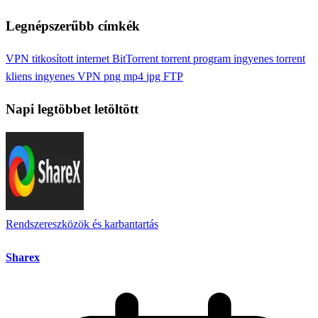
Legnépszerűbb címkék
VPN
titkosított internet
BitTorrent
torrent program
ingyenes torrent
kliens
ingyenes VPN
png
mp4
jpg
FTP
Napi legtöbbet letöltött
Rendszereszközök és karbantartás
Sharex