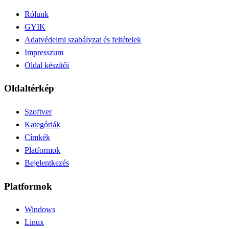
Rólunk
GYIK
Adatvédelmi szabályzat és feltételek
Impresszum
Oldal készítői
Oldaltérkép
Szoftver
Kategóriák
Címkék
Platformok
Bejelentkezés
Platformok
Windows
Linux