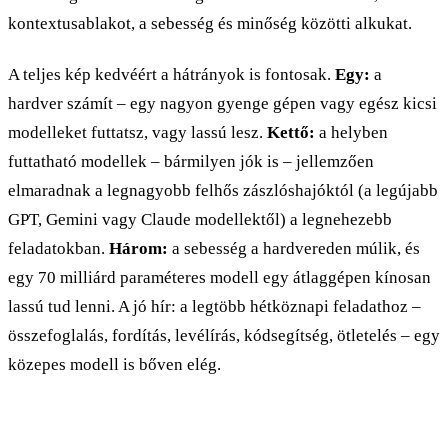
kontextusablakot, a sebesség és minőség közötti alkukat.
A teljes kép kedvéért a hátrányok is fontosak.
Egy:
a
hardver számít – egy nagyon gyenge gépen vagy egész kicsi
modelleket futtatsz, vagy lassú lesz.
Kettő:
a helyben
futtatható modellek – bármilyen jók is – jellemzően
elmaradnak a legnagyobb felhős zászlóshajóktól (a legújabb
GPT, Gemini vagy Claude modellektől) a legnehezebb
feladatokban.
Három:
a sebesség a hardvereden múlik, és
egy 70 milliárd paraméteres modell egy átlaggépen kínosan
lassú tud lenni. A jó hír: a legtöbb hétköznapi feladathoz –
összefoglalás, fordítás, levélírás, kódsegítség, ötletelés – egy
közepes modell is bőven elég.