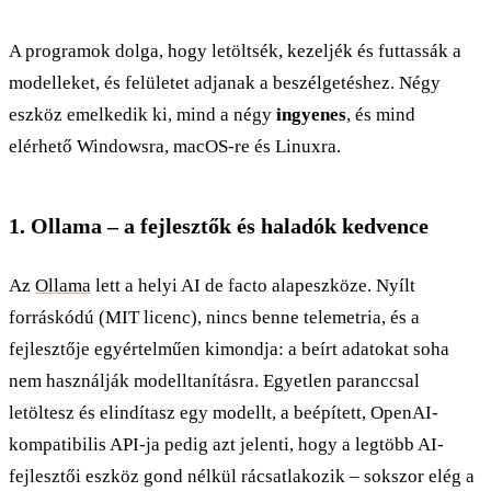
A programok dolga, hogy letöltsék, kezeljék és futtassák a
modelleket, és felületet adjanak a beszélgetéshez. Négy
eszköz emelkedik ki, mind a négy
ingyenes
, és mind
elérhető Windowsra, macOS-re és Linuxra.
1. Ollama – a fejlesztők és haladók kedvence
Az
Ollama
lett a helyi AI de facto alapeszköze. Nyílt
forráskódú (MIT licenc), nincs benne telemetria, és a
fejlesztője egyértelműen kimondja: a beírt adatokat soha
nem használják modelltanításra. Egyetlen paranccsal
letöltesz és elindítasz egy modellt, a beépített, OpenAI-
kompatibilis API-ja pedig azt jelenti, hogy a legtöbb AI-
fejlesztői eszköz gond nélkül rácsatlakozik – sokszor elég a