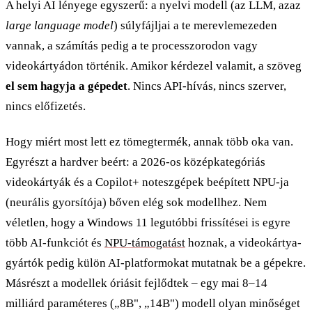
A helyi AI lényege egyszerű: a nyelvi modell (az LLM, azaz
large language model
) súlyfájljai a te merevlemezeden
vannak, a számítás pedig a te processzorodon vagy
videokártyádon történik. Amikor kérdezel valamit, a szöveg
el sem hagyja a gépedet
. Nincs API-hívás, nincs szerver,
nincs előfizetés.
Hogy miért most lett ez tömegtermék, annak több oka van.
Egyrészt a hardver beért: a 2026-os középkategóriás
videokártyák és a Copilot+ noteszgépek beépített NPU-ja
(neurális gyorsítója) bőven elég sok modellhez. Nem
véletlen, hogy a Windows 11 legutóbbi frissítései is egyre
több AI-funkciót és
NPU-támogatást
hoznak, a videokártya-
gyártók pedig külön AI-platformokat mutatnak be a gépekre.
Másrészt a modellek óriásit fejlődtek – egy mai 8–14
milliárd paraméteres („8B", „14B") modell olyan minőséget