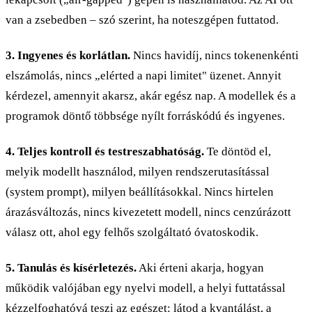
van a zsebedben – szó szerint, ha noteszgépen futtatod.
3. Ingyenes és korlátlan.
Nincs havidíj, nincs tokenenkénti
elszámolás, nincs „elérted a napi limitet" üzenet. Annyit
kérdezel, amennyit akarsz, akár egész nap. A modellek és a
programok döntő többsége nyílt forráskódú és ingyenes.
4. Teljes kontroll és testreszabhatóság.
Te döntöd el,
melyik modellt használod, milyen rendszerutasítással
(system prompt), milyen beállításokkal. Nincs hirtelen
árazásváltozás, nincs kivezetett modell, nincs cenzúrázott
válasz ott, ahol egy felhős szolgáltató óvatoskodik.
5. Tanulás és kísérletezés.
Aki érteni akarja, hogyan
működik valójában egy nyelvi modell, a helyi futtatással
kézzelfoghatóvá teszi az egészet: látod a kvantálást, a