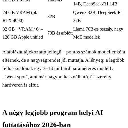
14B, DeepSeek-R1 14B
24 GB VRAM (pl.
Qwen3 32B, DeepSeek-R1
32B
RTX 4090)
32B
32 GB+ VRAM / 64–
Llama 70B-es osztály, nagy
70B és afölött
128 GB Apple unified
MoE modellek
A táblázat tájékoztató jellegű – pontos számok modellenként
eltérnek, de a nagyságrendet jól mutatja. A lényeg: a legtöbb
felhasználónak egy 7–14 milliárd paraméteres modell a
„sweet spot", ami már nagyon használható, és szerény
hardveren is elfut.
A négy legjobb program helyi AI
futtatásához 2026-ban