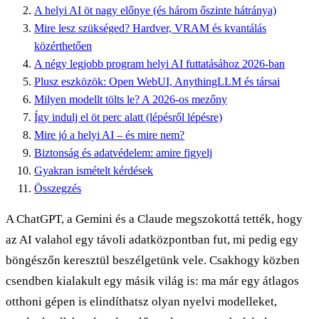
A helyi AI öt nagy előnye (és három őszinte hátránya)
Mire lesz szükséged? Hardver, VRAM és kvantálás
közérthetően
A négy legjobb program helyi AI futtatásához 2026-ban
Plusz eszközök: Open WebUI, AnythingLLM és társai
Milyen modellt tölts le? A 2026-os mezőny
Így indulj el öt perc alatt (lépésről lépésre)
Mire jó a helyi AI – és mire nem?
Biztonság és adatvédelem: amire figyelj
Gyakran ismételt kérdések
Összegzés
A ChatGPT, a Gemini és a Claude megszokottá tették, hogy
az AI valahol egy távoli adatközpontban fut, mi pedig egy
böngészőn keresztül beszélgetünk vele. Csakhogy közben
csendben kialakult egy másik világ is: ma már egy átlagos
otthoni gépen is elindíthatsz olyan nyelvi modelleket,