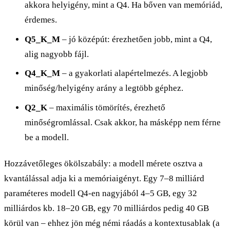
akkora helyigény, mint a Q4. Ha bőven van memóriád,
érdemes.
Q5_K_M
– jó középút: érezhetően jobb, mint a Q4,
alig nagyobb fájl.
Q4_K_M
– a gyakorlati alapértelmezés. A legjobb
minőség/helyigény arány a legtöbb géphez.
Q2_K
– maximális tömörítés, érezhető
minőségromlással. Csak akkor, ha másképp nem férne
be a modell.
Hozzávetőleges ökölszabály: a modell mérete osztva a
kvantálással adja ki a memóriaigényt. Egy 7–8 milliárd
paraméteres modell Q4-en nagyjából 4–5 GB, egy 32
milliárdos kb. 18–20 GB, egy 70 milliárdos pedig 40 GB
körül van – ehhez jön még némi ráadás a kontextusablak (a