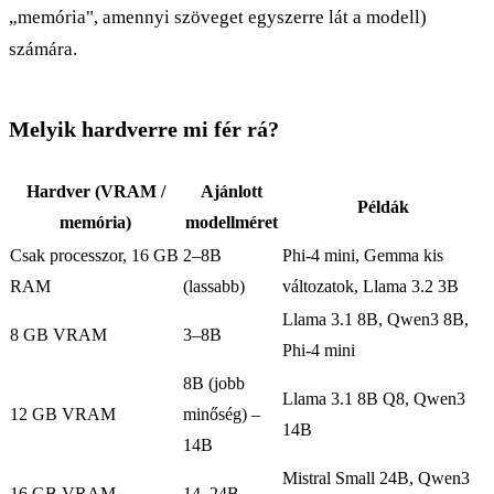
„memória", amennyi szöveget egyszerre lát a modell)
számára.
Melyik hardverre mi fér rá?
Hardver (VRAM /
Ajánlott
Példák
memória)
modellméret
Csak processzor, 16 GB
2–8B
Phi-4 mini, Gemma kis
RAM
(lassabb)
változatok, Llama 3.2 3B
Llama 3.1 8B, Qwen3 8B,
8 GB VRAM
3–8B
Phi-4 mini
8B (jobb
Llama 3.1 8B Q8, Qwen3
12 GB VRAM
minőség) –
14B
14B
Mistral Small 24B, Qwen3
16 GB VRAM
14–24B