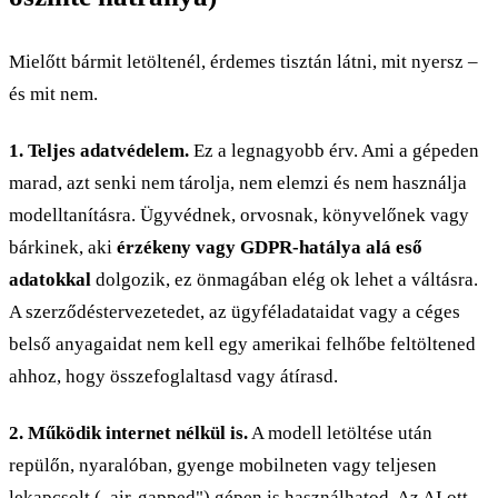
Mielőtt bármit letöltenél, érdemes tisztán látni, mit nyersz –
és mit nem.
1. Teljes adatvédelem.
Ez a legnagyobb érv. Ami a gépeden
marad, azt senki nem tárolja, nem elemzi és nem használja
modelltanításra. Ügyvédnek, orvosnak, könyvelőnek vagy
bárkinek, aki
érzékeny vagy GDPR-hatálya alá eső
adatokkal
dolgozik, ez önmagában elég ok lehet a váltásra.
A szerződéstervezetedet, az ügyféladataidat vagy a céges
belső anyagaidat nem kell egy amerikai felhőbe feltöltened
ahhoz, hogy összefoglaltasd vagy átírasd.
2. Működik internet nélkül is.
A modell letöltése után
repülőn, nyaralóban, gyenge mobilneten vagy teljesen
lekapcsolt („air-gapped") gépen is használhatod. Az AI ott