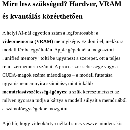
Mire lesz szükséged? Hardver, VRAM
és kvantálás közérthetően
A helyi AI-nál egyetlen szám a legfontosabb: a
videomemória (VRAM)
mennyisége. Ez dönti el, mekkora
modell fér be egyáltalán. Apple gépeknél a megosztott
„unified memory" tölti be ugyanezt a szerepet, ott a teljes
rendszermemória számít. A processzor sebessége vagy a
CUDA-magok száma másodlagos – a modell futtatása
ugyanis nem annyira számítás-, mint inkább
memóriasávszélesség-igényes
: a szűk keresztmetszet az,
milyen gyorsan tudja a kártya a modell súlyait a memóriából
a számolóegységekbe mozgatni.
A jó hír, hogy videokártya nélkül sincs veszve minden: kis