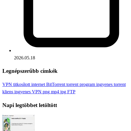
2026.05.18
Legnépszerűbb címkék
VPN
titkosított internet
BitTorrent
torrent program
ingyenes torrent
kliens
ingyenes VPN
png
mp4
jpg
FTP
Napi legtöbbet letöltött