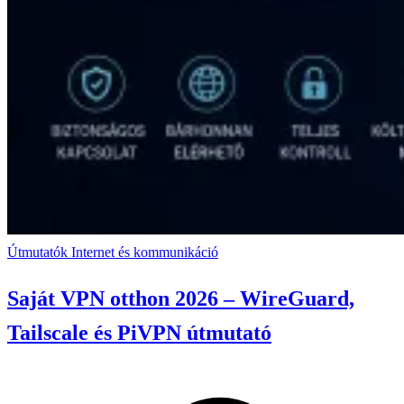
Útmutatók
Internet és kommunikáció
Saját VPN otthon 2026 – WireGuard,
Tailscale és PiVPN útmutató