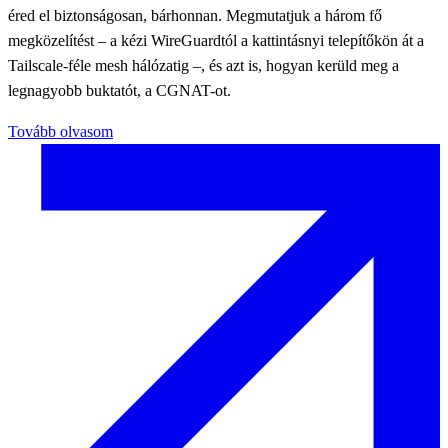
éred el biztonságosan, bárhonnan. Megmutatjuk a három fő
megközelítést – a kézi WireGuardtól a kattintásnyi telepítőkön át a
Tailscale-féle mesh hálózatig –, és azt is, hogyan kerüld meg a
legnagyobb buktatót, a CGNAT-ot.
Tovább olvasom