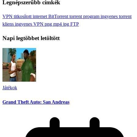
Legnépszerűbb címkék
VPN
titkosított internet
BitTorrent
torrent program
ingyenes torrent
kliens
ingyenes VPN
png
mp4
jpg
FTP
Napi legtöbbet letöltött
Játékok
Grand Theft Auto: San Andreas