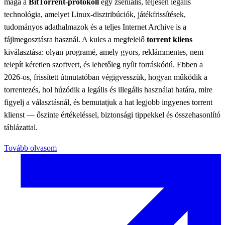
maga a
BitTorrent-protokoll
egy zseniális, teljesen legális
technológia, amelyet Linux-disztribúciók, játékfrissítések,
tudományos adathalmazok és a teljes Internet Archive is a
fájlmegosztásra használ. A kulcs a megfelelő
torrent kliens
kiválasztása: olyan programé, amely gyors, reklámmentes, nem
telepít kéretlen szoftvert, és lehetőleg nyílt forráskódú. Ebben a
2026-os, frissített útmutatóban végigvesszük, hogyan működik a
torrentezés, hol húzódik a legális és illegális használat határa, mire
figyelj a választásnál, és bemutatjuk a hat legjobb ingyenes torrent
klienst — őszinte értékeléssel, biztonsági tippekkel és összehasonlító
táblázattal.
Tovább olvasom