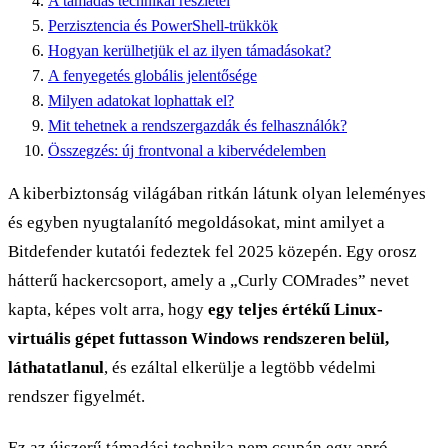
A támadás technikai részletei
Perzisztencia és PowerShell-trükkök
Hogyan kerülhetjük el az ilyen támadásokat?
A fenyegetés globális jelentősége
Milyen adatokat lophattak el?
Mit tehetnek a rendszergazdák és felhasználók?
Összegzés: új frontvonal a kibervédelemben
A kiberbiztonság világában ritkán látunk olyan leleményes
és egyben nyugtalanító megoldásokat, mint amilyet a
Bitdefender kutatói fedeztek fel 2025 közepén. Egy orosz
hátterű hackercsoport, amely a „Curly COMrades” nevet
kapta, képes volt arra, hogy
egy teljes értékű Linux-
virtuális gépet futtasson Windows rendszeren belül,
láthatatlanul
, és ezáltal elkerülje a legtöbb védelmi
rendszer figyelmét.
Ez az újszerű támadási technika nem csupán egy apró