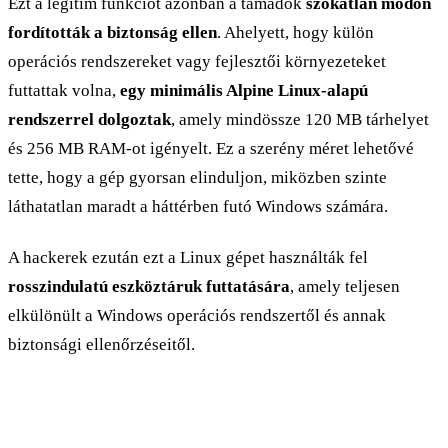
Ezt a legitim funkciót azonban a támadók
szokatlan módon
fordították a biztonság ellen
. Ahelyett, hogy külön
operációs rendszereket vagy fejlesztői környezeteket
futtattak volna,
egy minimális Alpine Linux-alapú
rendszerrel dolgoztak
, amely mindössze 120 MB tárhelyet
és 256 MB RAM-ot igényelt. Ez a szerény méret lehetővé
tette, hogy a gép gyorsan elinduljon, miközben szinte
láthatatlan maradt a háttérben futó Windows számára.
A hackerek ezután ezt a Linux gépet használták fel
rosszindulatú eszköztáruk futtatására
, amely teljesen
elkülönült a Windows operációs rendszertől és annak
biztonsági ellenőrzéseitől.