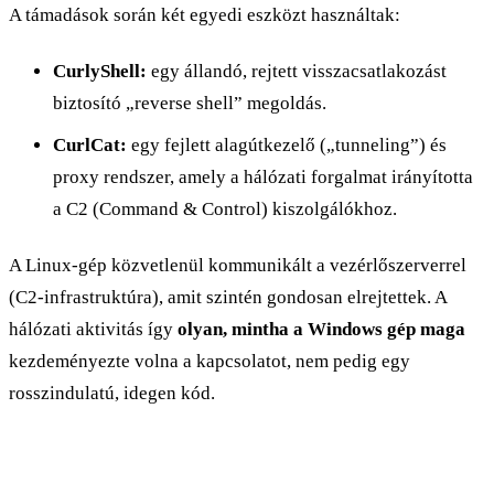
A támadások során két egyedi eszközt használtak:
CurlyShell:
egy állandó, rejtett visszacsatlakozást
biztosító „reverse shell” megoldás.
CurlCat:
egy fejlett alagútkezelő („tunneling”) és
proxy rendszer, amely a hálózati forgalmat irányította
a C2 (Command & Control) kiszolgálókhoz.
A Linux-gép közvetlenül kommunikált a vezérlőszerverrel
(C2-infrastruktúra), amit szintén gondosan elrejtettek. A
hálózati aktivitás így
olyan, mintha a Windows gép maga
kezdeményezte volna a kapcsolatot, nem pedig egy
rosszindulatú, idegen kód.