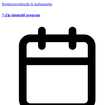
Rendszereszközök és karbantartás
7-Zip tömörítő program