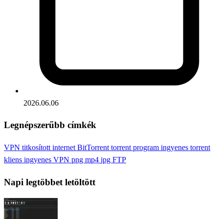
2026.06.06
Legnépszerűbb címkék
VPN
titkosított internet
BitTorrent
torrent program
ingyenes torrent
kliens
ingyenes VPN
png
mp4
jpg
FTP
Napi legtöbbet letöltött