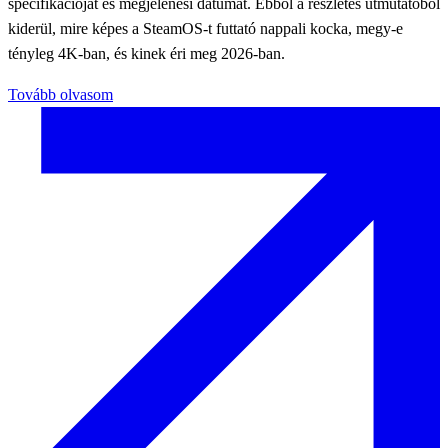
specifikációját és megjelenési dátumát. Ebből a részletes útmutatóból
kiderül, mire képes a SteamOS-t futtató nappali kocka, megy-e
tényleg 4K-ban, és kinek éri meg 2026-ban.
Tovább olvasom