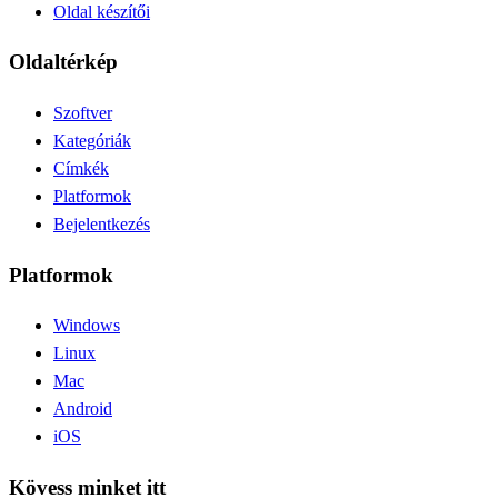
Oldal készítői
Oldaltérkép
Szoftver
Kategóriák
Címkék
Platformok
Bejelentkezés
Platformok
Windows
Linux
Mac
Android
iOS
Kövess minket itt