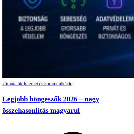
Útmutatók
Internet és kommunikáció
Legjobb böngészők 2026 – nagy
összehasonlítás magyarul