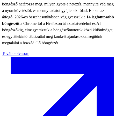
böngésző határozza meg, milyen gyors a netezés, mennyire véd meg
a nyomkövetéstől, és mennyi adatot gyűjtenek rólad. Ebben az
átfogó, 2026-os összehasonlításban végigvesszük a
14 legfontosabb
böngészőt
a Chrome-tól a Firefoxon át az adatvédelmi és AI-
böngészőkig, elmagyarázzuk a böngészőmotorok közti különbséget,
és egy áttekintő táblázattal meg konkrét ajánlásokkal segítünk
megtalálni a hozzád illő böngészőt.
Tovább olvasom