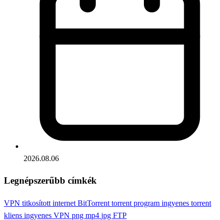
2026.08.06
Legnépszerűbb címkék
VPN
titkosított internet
BitTorrent
torrent program
ingyenes torrent
kliens
ingyenes VPN
png
mp4
jpg
FTP