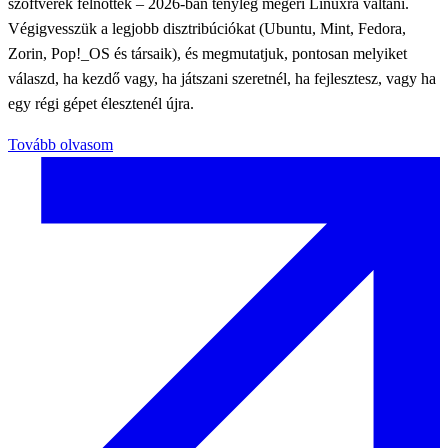
szoftverek felnőttek – 2026-ban tényleg megéri Linuxra váltani.
Végigvesszük a legjobb disztribúciókat (Ubuntu, Mint, Fedora,
Zorin, Pop!_OS és társaik), és megmutatjuk, pontosan melyiket
válaszd, ha kezdő vagy, ha játszani szeretnél, ha fejlesztesz, vagy ha
egy régi gépet élesztenél újra.
Tovább olvasom