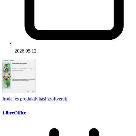
2026.05.12
Irodai és produktivitási szoftverek
LibreOffice