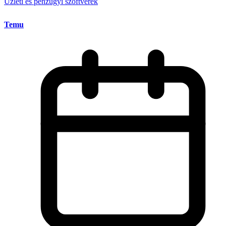
Üzleti és pénzügyi szoftverek
Temu