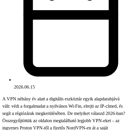
2026.06.15
A VPN néhány év alatt a digitális eszköztár egyik alapdarabjává
vált: védi a forgalmadat a nyilvános Wi-Fin, elrejti az IP-címed, és
segít a régiózárak megkerülésében. De melyiket válaszd 2026-ban?
Összegyűjtöttük az oldalon megtalálható legjobb VPN-eket – az
ingyenes Proton VPN-től a fizetős NordVPN-en át a saját