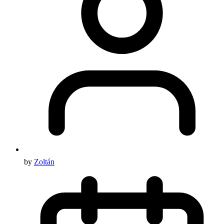
by
Zoltán