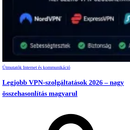
Útmutatók
Internet és kommunikáció
Legjobb VPN-szolgáltatások 2026 – nagy
összehasonlítás magyarul