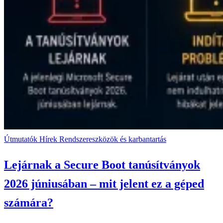
Útmutatók
Hírek
Rendszereszközök és karbantartás
Lejárnak a Secure Boot tanúsítványok
2026 júniusában – mit jelent ez a géped
számára?