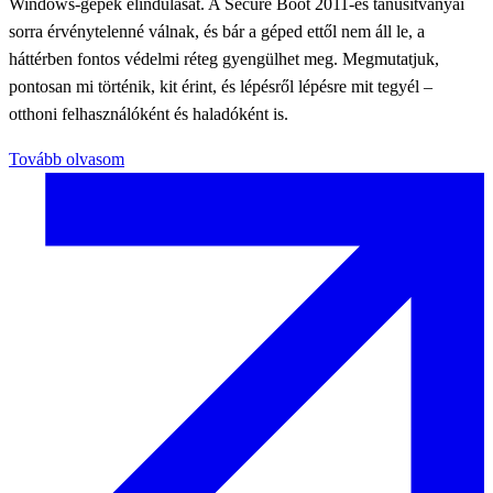
Windows-gépek elindulását. A Secure Boot 2011-es tanúsítványai
sorra érvénytelenné válnak, és bár a géped ettől nem áll le, a
háttérben fontos védelmi réteg gyengülhet meg. Megmutatjuk,
pontosan mi történik, kit érint, és lépésről lépésre mit tegyél –
otthoni felhasználóként és haladóként is.
Tovább olvasom