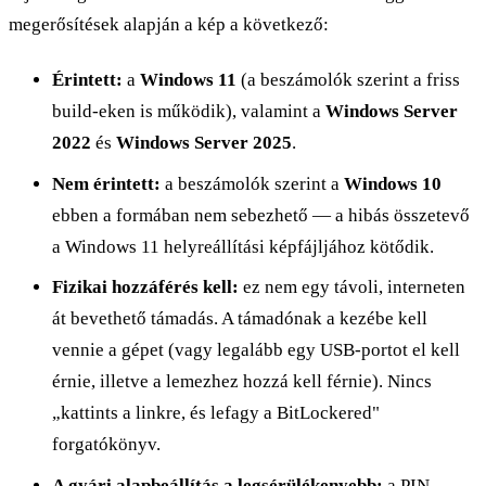
megerősítések alapján a kép a következő:
Érintett:
a
Windows 11
(a beszámolók szerint a friss
build-eken is működik), valamint a
Windows Server
2022
és
Windows Server 2025
.
Nem érintett:
a beszámolók szerint a
Windows 10
ebben a formában nem sebezhető — a hibás összetevő
a Windows 11 helyreállítási képfájljához kötődik.
Fizikai hozzáférés kell:
ez nem egy távoli, interneten
át bevethető támadás. A támadónak a kezébe kell
vennie a gépet (vagy legalább egy USB-portot el kell
érnie, illetve a lemezhez hozzá kell férnie). Nincs
„kattints a linkre, és lefagy a BitLockered"
forgatókönyv.
A gyári alapbeállítás a legsérülékenyebb:
a PIN