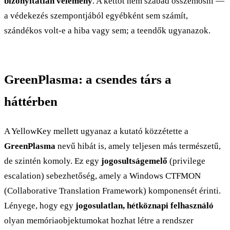
bizonyítatlan vélemény
. A kettőt nem szabad összemosni —
a védekezés szempontjából egyébként sem számít,
szándékos volt-e a hiba vagy sem; a teendők ugyanazok.
GreenPlasma: a csendes társ a
háttérben
A YellowKey mellett ugyanaz a kutató közzétette a
GreenPlasma
nevű hibát is, amely teljesen más természetű,
de szintén komoly. Ez egy
jogosultságemelő
(privilege
escalation) sebezhetőség, amely a Windows CTFMON
(Collaborative Translation Framework) komponensét érinti.
Lényege, hogy egy
jogosulatlan, hétköznapi felhasználó
olyan memóriaobjektumokat hozhat létre a rendszer