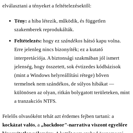
elválasztani a tényeket a feltételezésektől:
Tény:
a hiba létezik, működik, és független
szakemberek reprodukálták.
Feltételezés:
hogy ez
szándékos
hátsó kapu volna.
Erre jelenleg nincs bizonyíték; ez a kutató
interpretációja. A biztonsági szakmában jól ismert
jelenség, hogy összetett, sok évtizedes kódbázisok
(mint a Windows helyreállítási rétege) bőven
termelnek nem szándékos, de súlyos hibákat —
különösen az olyan, ritkán bolygatott területeken, mint
a tranzakciós NTFS.
Felelős olvasóként tehát azt érdemes fejben tartani: a
kockázat valós
, a
„backdoor"-narratíva viszont egyelőre