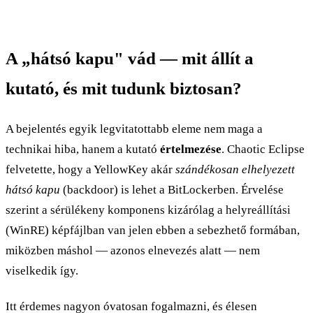
A „hátsó kapu" vád — mit állít a
kutató, és mit tudunk biztosan?
A bejelentés egyik legvitatottabb eleme nem maga a
technikai hiba, hanem a kutató
értelmezése
. Chaotic Eclipse
felvetette, hogy a YellowKey akár
szándékosan elhelyezett
hátsó kapu
(backdoor) is lehet a BitLockerben. Érvelése
szerint a sérülékeny komponens kizárólag a helyreállítási
(WinRE) képfájlban van jelen ebben a sebezhető formában,
miközben máshol — azonos elnevezés alatt — nem
viselkedik így.
Itt érdemes nagyon óvatosan fogalmazni, és élesen