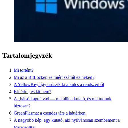
Tartalomjegyzék
Mi történt?
Mi az a BitLocker, és miért számít ez neked?
A YellowKey: így csúszik ki a kulcs a rendszerből
Kit érint, és kit nem?
A „hátsó kapu" vád — mit állít a kutató, és mit tudunk
biztosan?
GreenPlasma: a csendes társ a háttérben
A nagyobb kép: egy kutató, aki nyilvánosan szembement a
Microsofttal