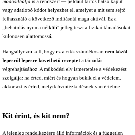
módosíthatja
is a rendszert — például tartós hátsó kaput
vagy adatlopó kódot helyezhet el, amelyet a mit sem sejtő
felhasználó a következő indításnál maga aktivál. Ez a
„behatolás nyoma nélküli" jelleg teszi a fizikai támadásokat
különösen alattomossá.
Hangsúlyozni kell, hogy ez a cikk szándékosan
nem közöl
lépésről lépésre követhető receptet
a támadás
végrehajtásához. A működési elv ismertetése a védekezést
szolgálja: ha érted, miért és hogyan bukik el a védelem,
akkor azt is érted, melyik óvintézkedésnek van értelme.
Kit érint, és kit nem?
A jelenleg rendelkezésre álló információk és a független