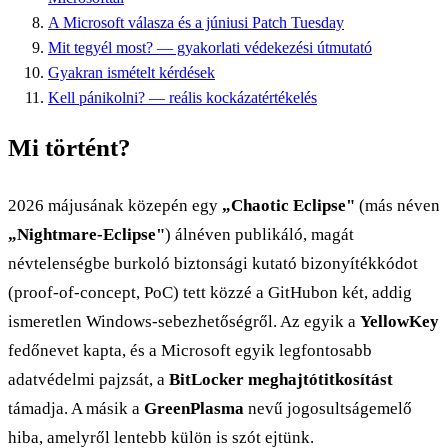
A Microsoft válasza és a júniusi Patch Tuesday
Mit tegyél most? — gyakorlati védekezési útmutató
Gyakran ismételt kérdések
Kell pánikolni? — reális kockázatértékelés
Mi történt?
2026 májusának közepén egy
„Chaotic Eclipse"
(más néven
„Nightmare-Eclipse"
) álnéven publikáló, magát
névtelenségbe burkoló biztonsági kutató bizonyítékkódot
(proof-of-concept, PoC) tett közzé a GitHubon két, addig
ismeretlen Windows-sebezhetőségről. Az egyik a
YellowKey
fedőnevet kapta, és a Microsoft egyik legfontosabb
adatvédelmi pajzsát, a
BitLocker meghajtótitkosítást
támadja. A másik a
GreenPlasma
nevű jogosultságemelő
hiba, amelyről lentebb külön is szót ejtünk.