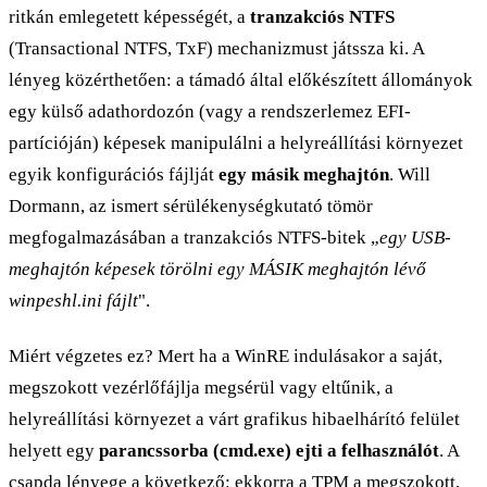
ritkán emlegetett képességét, a
tranzakciós NTFS
(Transactional NTFS, TxF) mechanizmust játssza ki. A
lényeg közérthetően: a támadó által előkészített állományok
egy külső adathordozón (vagy a rendszerlemez EFI-
partícióján) képesek manipulálni a helyreállítási környezet
egyik konfigurációs fájlját
egy másik meghajtón
. Will
Dormann, az ismert sérülékenységkutató tömör
megfogalmazásában a tranzakciós NTFS-bitek „
egy USB-
meghajtón képesek törölni egy MÁSIK meghajtón lévő
winpeshl.ini fájlt
".
Miért végzetes ez? Mert ha a WinRE indulásakor a saját,
megszokott vezérlőfájlja megsérül vagy eltűnik, a
helyreállítási környezet a várt grafikus hibaelhárító felület
helyett egy
parancssorba (cmd.exe) ejti a felhasználót
. A
csapda lényege a következő: ekkorra a TPM a megszokott,