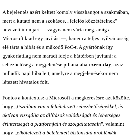
A bejelentés azért keltett komoly visszhangot a szakmában,
mert a kutató nem a szokásos, „felelős közzétételnek"
nevezett úton járt — vagyis nem várta meg, amíg a
Microsoft kiad egy javítást —, hanem a teljes nyilvánosság
elé tárta a hibát és a működő PoC-t. A gyártónak így
gyakorlatilag nem maradt ideje a háttérben javítani: a
sebezhetőség a megjelenése pillanatában
zero-day
, azaz
nulladik napi hiba lett, amelyre a megjelenésekor nem
létezett hivatalos folt.
Fontos a kontextus: a Microsoft a megkeresésre azt közölte,
hogy „
tisztában van a feltételezett sebezhetőségekkel, és
aktívan vizsgálja az állítások valódiságát és lehetséges
érintettségét a platformjain és szolgáltatásain
", valamint
hogy „
elkötelezett a bejelentett biztonsági problémák