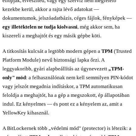
ellopják, elveszíted, vagy egy szerviz nem megfelelő
kezekbe kerül, akkor a rajta lévő adatokat —
dokumentumok, jelszóadatbázis, céges fájlok, fényképek —
egy illetéktelen ne tudja kiolvasni
, még akkor sem, ha
kiszereli a meghajtót és egy másik gépbe köti.
A titkosítás kulcsát a legtöbb modern gépen a
TPM
(Trusted
Platform Module) nevű biztonsági lapka őrzi. A
leggyakoribb, gyári alapbeállítás az úgynevezett
„TPM-
only" mód
: a felhasználónak nem kell semmilyen PIN-kódot
vagy jelszót megadnia indításkor, a TPM automatikusan
feloldja a meghajtót, ha a gép a megszokott, ép állapotában
indul. Ez kényelmes — és pont ez a kényelem az, amit a
YellowKey kihasznál.
A BitLockernek több „védelmi mód" (protector) is létezik: a