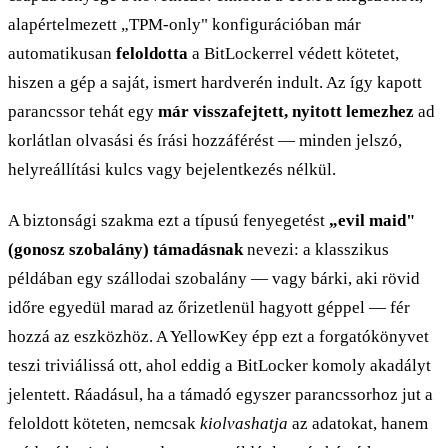
alapértelmezett „TPM-only" konfigurációban már
automatikusan
feloldotta
a BitLockerrel védett kötetet,
hiszen a gép a saját, ismert hardverén indult. Az így kapott
parancssor tehát egy
már visszafejtett, nyitott lemezhez
ad
korlátlan olvasási és írási hozzáférést — minden jelszó,
helyreállítási kulcs vagy bejelentkezés nélkül.
A biztonsági szakma ezt a típusú fenyegetést
„evil maid"
(gonosz szobalány) támadásnak
nevezi: a klasszikus
példában egy szállodai szobalány — vagy bárki, aki rövid
időre egyedül marad az őrizetlenül hagyott géppel — fér
hozzá az eszközhöz. A YellowKey épp ezt a forgatókönyvet
teszi triviálissá ott, ahol eddig a BitLocker komoly akadályt
jelentett. Ráadásul, ha a támadó egyszer parancssorhoz jut a
feloldott köteten, nemcsak
kiolvashatja
az adatokat, hanem