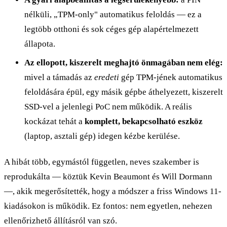
nélküli, „TPM-only" automatikus feloldás — ez a
legtöbb otthoni és sok céges gép alapértelmezett
állapota.
Az ellopott, kiszerelt meghajtó önmagában nem elég:
mivel a támadás az
eredeti
gép TPM-jének automatikus
feloldására épül, egy másik gépbe áthelyezett, kiszerelt
SSD-vel a jelenlegi PoC nem működik. A reális
kockázat tehát a
komplett, bekapcsolható eszköz
(laptop, asztali gép) idegen kézbe kerülése.
A hibát több, egymástól független, neves szakember is
reprodukálta — köztük Kevin Beaumont és Will Dormann
—, akik megerősítették, hogy a módszer a friss Windows 11-
kiadásokon is működik. Ez fontos: nem egyetlen, nehezen
ellenőrizhető állításról van szó.