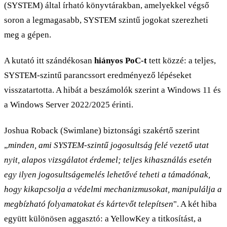
(SYSTEM) által írható könyvtárakban, amelyekkel végső
soron a legmagasabb, SYSTEM szintű jogokat szerezheti
meg a gépen.
A kutató itt szándékosan
hiányos PoC-t
tett közzé: a teljes,
SYSTEM-szintű parancssort eredményező lépéseket
visszatartotta. A hibát a beszámolók szerint a Windows 11 és
a Windows Server 2022/2025 érinti.
Joshua Roback (Swimlane) biztonsági szakértő szerint
„
minden, ami SYSTEM-szintű jogosultság felé vezető utat
nyit, alapos vizsgálatot érdemel; teljes kihasználás esetén
egy ilyen jogosultságemelés lehetővé teheti a támadónak,
hogy kikapcsolja a védelmi mechanizmusokat, manipulálja a
megbízható folyamatokat és kártevőt telepítsen
". A két hiba
együtt különösen aggasztó: a YellowKey a titkosítást, a