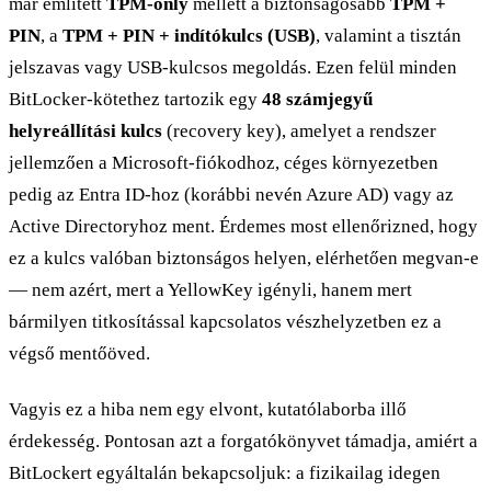
már említett
TPM-only
mellett a biztonságosabb
TPM +
PIN
, a
TPM + PIN + indítókulcs (USB)
, valamint a tisztán
jelszavas vagy USB-kulcsos megoldás. Ezen felül minden
BitLocker-kötethez tartozik egy
48 számjegyű
helyreállítási kulcs
(recovery key), amelyet a rendszer
jellemzően a Microsoft-fiókodhoz, céges környezetben
pedig az Entra ID-hoz (korábbi nevén Azure AD) vagy az
Active Directoryhoz ment. Érdemes most ellenőrizned, hogy
ez a kulcs valóban biztonságos helyen, elérhetően megvan-e
— nem azért, mert a YellowKey igényli, hanem mert
bármilyen titkosítással kapcsolatos vészhelyzetben ez a
végső mentőöved.
Vagyis ez a hiba nem egy elvont, kutatólaborba illő
érdekesség. Pontosan azt a forgatókönyvet támadja, amiért a
BitLockert egyáltalán bekapcsoljuk: a fizikailag idegen