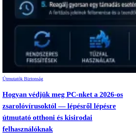
Útmutatók
Biztonság
Hogyan védjük meg PC-nket a 2026-os
zsarolóvírusoktól — lépésről lépésre
útmutató otthoni és kisirodai
felhasználóknak