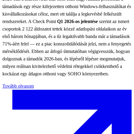
támadások egy része kifejezetten otthoni Windows-felhasználókat és
kisvállalkozásokat céloz, mert ott találja a legkevésbé felkészült
rendszereket. A Check Point
Q1 2026-os jelentése
szerint az ismert
csoportok 2 122 áldozatot tettek közzé adatlopási oldalaikon az év
első három hónapjában, és a tíz legaktívabb banda már a támadások
71%-áért felel — ez a piac konszolidálódását jelzi, nem a fenyegetés
mérséklődését. Ebben az átfogó útmutatóban végigvesszük, hogyan
dolgoznak a támadók 2026-ban, és lépésről lépésre megmutatjuk,
milyen reálisan kivitelezhető védelmi rétegekkel csökkenthető a
kockázat egy átlagos otthoni vagy SOHO környezetben.
Tovább olvasom