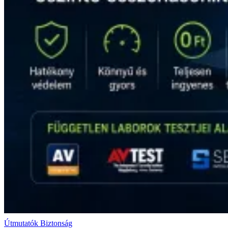
Útmutatók
Biztonság