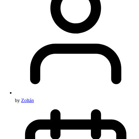
by
Zoltán