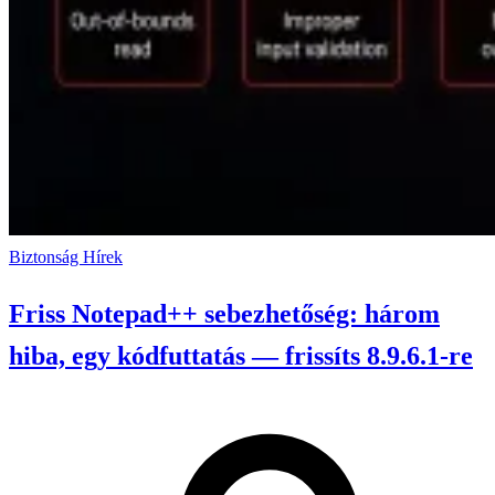
Biztonság
Hírek
Friss Notepad++ sebezhetőség: három
hiba, egy kódfuttatás — frissíts 8.9.6.1-re