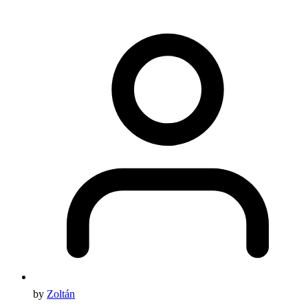
by
Zoltán