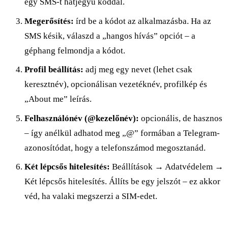
egy SMS-t hatjegyű kóddal.
Megerősítés:
írd be a kódot az alkalmazásba. Ha az
SMS késik, válaszd a „hangos hívás” opciót – a
géphang felmondja a kódot.
Profil beállítás:
adj meg egy nevet (lehet csak
keresztnév), opcionálisan vezetéknév, profilkép és
„About me” leírás.
Felhasználónév (@kezelőnév):
opcionális, de hasznos
– így anélkül adhatod meg „@” formában a Telegram-
azonosítódat, hogy a telefonszámod megosztanád.
Két lépcsős hitelesítés:
Beállítások → Adatvédelem →
Két lépcsős hitelesítés. Állíts be egy jelszót – ez akkor
véd, ha valaki megszerzi a SIM-edet.