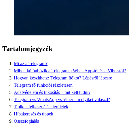
Tartalomjegyzék
Mi az a Telegram?
Miben különbözik a Telegram a WhatsApp-tól és a Viber-től?
Hogyan készíthetsz Telegram fiókot? Lépésről lépésre
Telegram fő funkciói részletesen
Adatvédelem és titkosítás – mit kell tudni?
Telegram vs WhatsApp vs Viber – melyiket válaszd?
Tipikus felhasználási területek
Hibakeresés és tippek
Összefoglalás