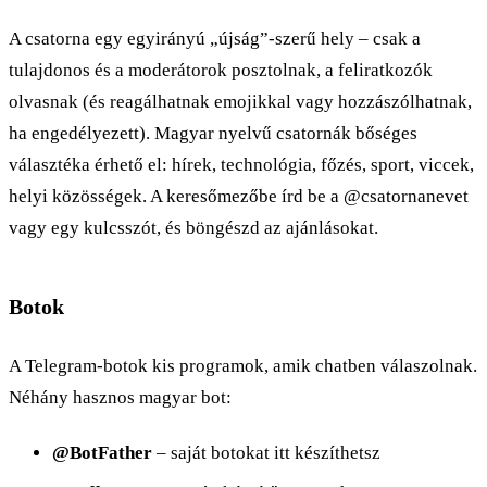
A csatorna egy egyirányú „újság”-szerű hely – csak a
tulajdonos és a moderátorok posztolnak, a feliratkozók
olvasnak (és reagálhatnak emojikkal vagy hozzászólhatnak,
ha engedélyezett). Magyar nyelvű csatornák bőséges
választéka érhető el: hírek, technológia, főzés, sport, viccek,
helyi közösségek. A keresőmezőbe írd be a @csatornanevet
vagy egy kulcsszót, és böngészd az ajánlásokat.
Botok
A Telegram-botok kis programok, amik chatben válaszolnak.
Néhány hasznos magyar bot:
@BotFather
– saját botokat itt készíthetsz