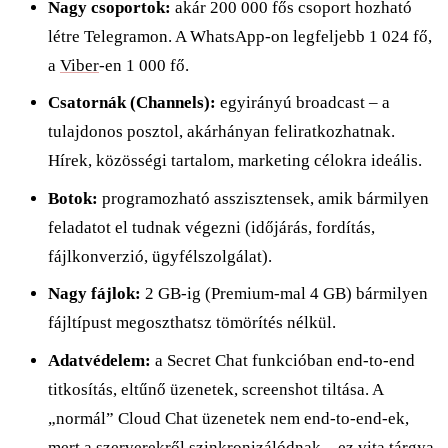
Nagy csoportok:
akár 200 000 fős csoport hozható
létre Telegramon. A WhatsApp-on legfeljebb 1 024 fő,
a
Viber
-en 1 000 fő.
Csatornák (Channels):
egyirányú broadcast – a
tulajdonos posztol, akárhányan feliratkozhatnak.
Hírek, közösségi tartalom, marketing célokra ideális.
Botok:
programozható asszisztensek, amik bármilyen
feladatot el tudnak végezni (időjárás, fordítás,
fájlkonverzió, ügyfélszolgálat).
Nagy fájlok:
2 GB-ig (Premium-mal 4 GB) bármilyen
fájltípust megoszthatsz tömörítés nélkül.
Adatvédelem:
a Secret Chat funkcióban end-to-end
titkosítás, eltűnő üzenetek, screenshot tiltása. A
„normál” Cloud Chat üzenetek nem end-to-end-ek,
mert a szerverekről szinkronizálódnak – ez vita tárgya