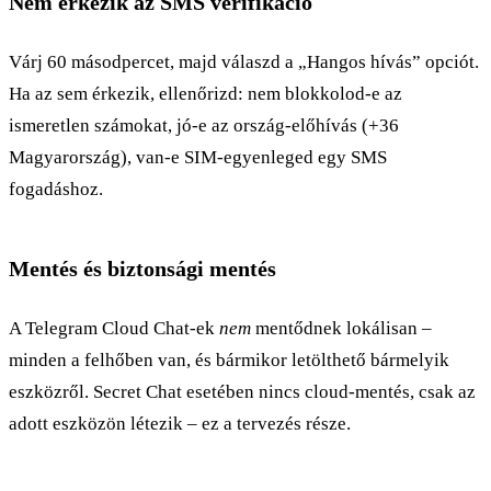
Nem érkezik az SMS verifikáció
Várj 60 másodpercet, majd válaszd a „Hangos hívás” opciót.
Ha az sem érkezik, ellenőrizd: nem blokkolod-e az
ismeretlen számokat, jó-e az ország-előhívás (+36
Magyarország), van-e SIM-egyenleged egy SMS
fogadáshoz.
Mentés és biztonsági mentés
A Telegram Cloud Chat-ek
nem
mentődnek lokálisan –
minden a felhőben van, és bármikor letölthető bármelyik
eszközről. Secret Chat esetében nincs cloud-mentés, csak az
adott eszközön létezik – ez a tervezés része.