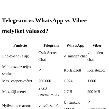
Telegram vs WhatsApp vs Viber –
melyiket válaszd?
Funkció
Telegram
WhatsApp
Viber
Csak Secret
✓ minden
End-to-end (alap)
✓ minden chat
Chat
chat
Multi-eszköz teljes
✓
Korlátozott
Korlátozott
szinkron
Max. csoport-méret
200 000
1 024
1 000
2 GB
Max. fájl-méret
2 GB
200 MB
(Premium: 4)
Új funkció
✓
Nyilvános csatornák
✓ széleskörű