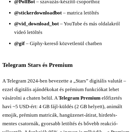
@PollBot
– szavazás-készítő csoporthoz
@stickerdownloadbot
– matrica letöltés
@vid_download_bot
– YouTube és más oldalakról
videó letöltés
@gif
– Giphy-kereső közvetlenül chatben
Telegram Stars és Premium
A Telegram 2024-ben bevezette a „Stars” digitális valutát –
ezzel digitális ajándékokat és prémium funkciókat lehet
vásárolni a chaten belül. A
Telegram Premium
előfizetés
havi ~5 USD-ért: 4 GB fájl-küldés (2 GB helyett), animált
emojik, prémium matricák, hangüzenet-átirat, hirdetés-
mentes csatornák, gyorsabb letöltés és bővebb reakció-