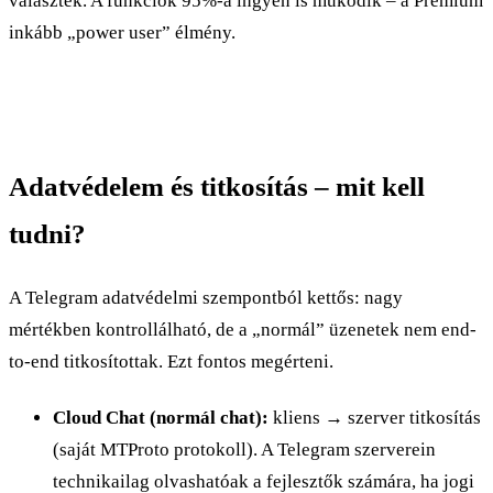
választék. A funkciók 95%-a ingyen is működik – a Premium
inkább „power user” élmény.
Adatvédelem és titkosítás – mit kell
tudni?
A Telegram adatvédelmi szempontból kettős: nagy
mértékben kontrollálható, de a „normál” üzenetek nem end-
to-end titkosítottak. Ezt fontos megérteni.
Cloud Chat (normál chat):
kliens → szerver titkosítás
(saját MTProto protokoll). A Telegram szerverein
technikailag olvashatóak a fejlesztők számára, ha jogi