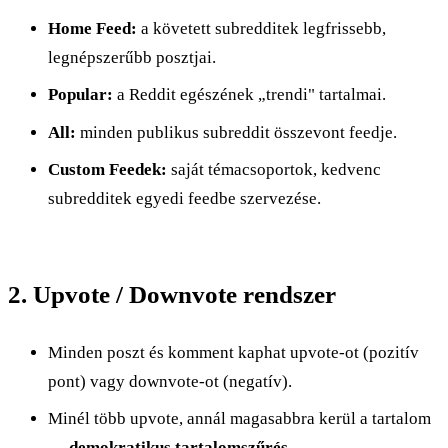
Home Feed:
a követett subredditek legfrissebb,
legnépszerűbb posztjai.
Popular:
a Reddit egészének „trendi" tartalmai.
All:
minden publikus subreddit összevont feedje.
Custom Feedek:
saját témacsoportok, kedvenc
subredditek egyedi feedbe szervezése.
2. Upvote / Downvote rendszer
Minden poszt és komment kaphat upvote-ot (pozitív
pont) vagy downvote-ot (negatív).
Minél több upvote, annál magasabbra kerül a tartalom
→
demokratikus tartalomszűrés
.