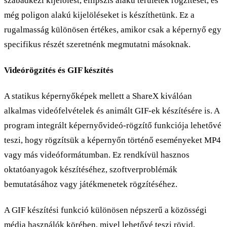
szabadkézi kijelölést, ellipszis alakú területek rögzítését, és
még poligon alakú kijelöléseket is készíthetünk. Ez a
rugalmasság különösen értékes, amikor csak a képernyő egy
specifikus részét szeretnénk megmutatni másoknak.
Videórögzítés és GIF készítés
A statikus képernyőképek mellett a ShareX kiválóan
alkalmas videófelvételek és animált GIF-ek készítésére is. A
program integrált képernyővideó-rögzítő funkciója lehetővé
teszi, hogy rögzítsük a képernyőn történő eseményeket MP4
vagy más videóformátumban. Ez rendkívül hasznos
oktatóanyagok készítéséhez, szoftverproblémák
bemutatásához vagy játékmenetek rögzítéséhez.
A GIF készítési funkció különösen népszerű a közösségi
média használók körében, mivel lehetővé teszi rövid,