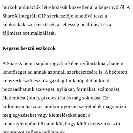
hurkolt animációk létrehozását közvetlenül a képernyőről. A
ShareX integrált GIF szerkesztője lehetővé teszi a
képkockák szerkesztését, a sebesség beállítását és a
fájlméret optimalizálását.
Képszerkesztő eszközök
A ShareX nem csupán rögzíti a képernyőtartalmat, hanem
lehetőséget ad annak azonnali szerkesztésére is. A beépített
képszerkesztő eszköz gazdag funkciópalettát kínál:
hozzáadhatunk szöveget, nyilakat, formákat, számozást,
életlenítést (blur), pixelesítést és még sok mást. Ez
különösen hasznos, amikor gyorsan szeretnénk magyarázó
megjegyzéseket vagy kiemeléseket adni a
képernyőképünkhöz anélkül, hogy külön képszerkesztő
programot kellene indítanunk.