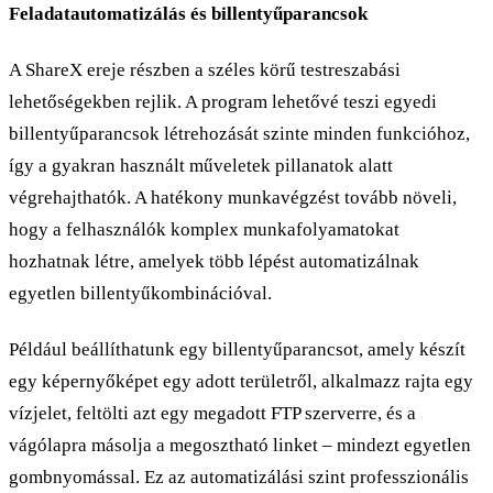
Feladatautomatizálás és billentyűparancsok
A ShareX ereje részben a széles körű testreszabási
lehetőségekben rejlik. A program lehetővé teszi egyedi
billentyűparancsok létrehozását szinte minden funkcióhoz,
így a gyakran használt műveletek pillanatok alatt
végrehajthatók. A hatékony munkavégzést tovább növeli,
hogy a felhasználók komplex munkafolyamatokat
hozhatnak létre, amelyek több lépést automatizálnak
egyetlen billentyűkombinációval.
Például beállíthatunk egy billentyűparancsot, amely készít
egy képernyőképet egy adott területről, alkalmazz rajta egy
vízjelet, feltölti azt egy megadott FTP szerverre, és a
vágólapra másolja a megosztható linket – mindezt egyetlen
gombnyomással. Ez az automatizálási szint professzionális