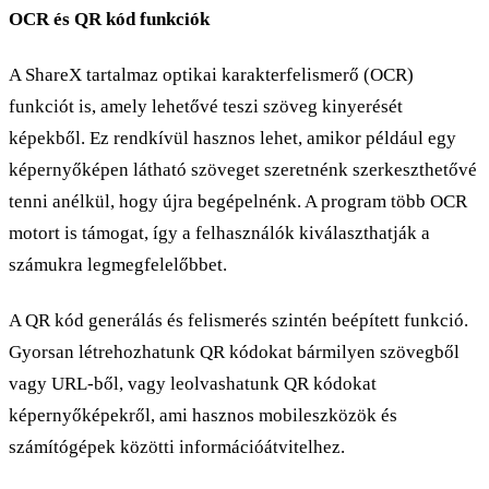
OCR és QR kód funkciók
A ShareX tartalmaz optikai karakterfelismerő (OCR)
funkciót is, amely lehetővé teszi szöveg kinyerését
képekből. Ez rendkívül hasznos lehet, amikor például egy
képernyőképen látható szöveget szeretnénk szerkeszthetővé
tenni anélkül, hogy újra begépelnénk. A program több OCR
motort is támogat, így a felhasználók kiválaszthatják a
számukra legmegfelelőbbet.
A QR kód generálás és felismerés szintén beépített funkció.
Gyorsan létrehozhatunk QR kódokat bármilyen szövegből
vagy URL-ből, vagy leolvashatunk QR kódokat
képernyőképekről, ami hasznos mobileszközök és
számítógépek közötti információátvitelhez.