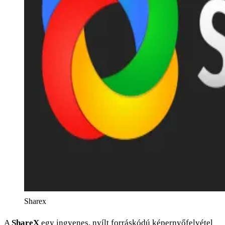
Sharex
A
ShareX
egy ingyenes, nyílt forráskódú képernyőfelvétel