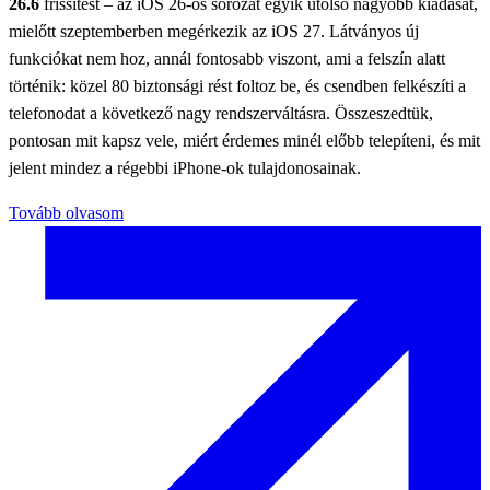
26.6
frissítést – az iOS 26-os sorozat egyik utolsó nagyobb kiadását,
mielőtt szeptemberben megérkezik az iOS 27. Látványos új
funkciókat nem hoz, annál fontosabb viszont, ami a felszín alatt
történik: közel 80 biztonsági rést foltoz be, és csendben felkészíti a
telefonodat a következő nagy rendszerváltásra. Összeszedtük,
pontosan mit kapsz vele, miért érdemes minél előbb telepíteni, és mit
jelent mindez a régebbi iPhone-ok tulajdonosainak.
Tovább olvasom