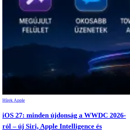
Hírek
Apple
iOS 27: minden újdonság a WWDC 2026-
ról – új Siri, Apple Intelligence és