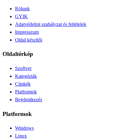
Rólunk
GYIK
Adatvédelmi szabályzat és feltételek
Impresszum
Oldal készítői
Oldaltérkép
Szoftver
Kategóriák
Címkék
Platformok
Bejelentkezés
Platformok
Windows
Linux