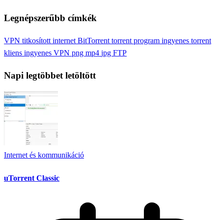
Legnépszerűbb címkék
VPN
titkosított internet
BitTorrent
torrent program
ingyenes torrent
kliens
ingyenes VPN
png
mp4
jpg
FTP
Napi legtöbbet letöltött
Internet és kommunikáció
uTorrent Classic