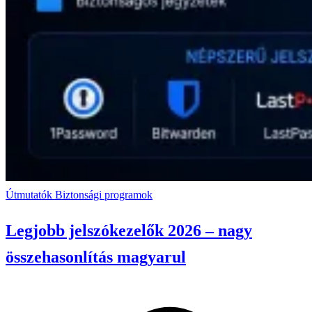
Útmutatók
Biztonsági programok
Legjobb jelszókezelők 2026 – nagy
összehasonlítás magyarul