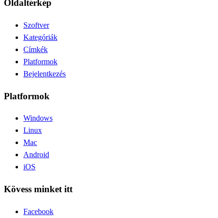
Oldaltérkép
Szoftver
Kategóriák
Címkék
Platformok
Bejelentkezés
Platformok
Windows
Linux
Mac
Android
iOS
Kövess minket itt
Facebook