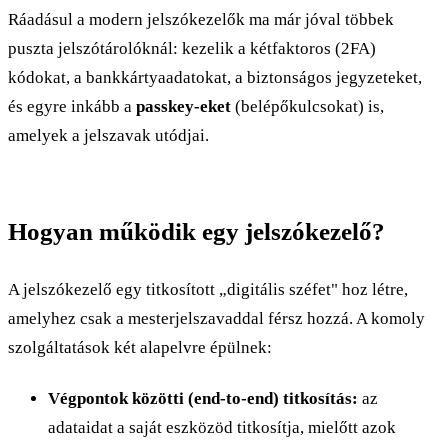
Ráadásul a modern jelszókezelők ma már jóval többek
puszta jelszótárolóknál: kezelik a kétfaktoros (2FA)
kódokat, a bankkártyaadatokat, a biztonságos jegyzeteket,
és egyre inkább a
passkey-eket
(belépőkulcsokat) is,
amelyek a jelszavak utódjai.
Hogyan működik egy jelszókezelő?
A jelszókezelő egy titkosított „digitális széfet" hoz létre,
amelyhez csak a mesterjelszavaddal férsz hozzá. A komoly
szolgáltatások két alapelvre épülnek:
Végpontok közötti (end-to-end) titkosítás:
az
adataidat a saját eszközöd titkosítja, mielőtt azok