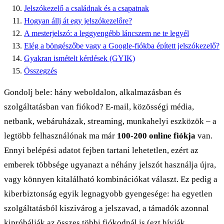
Jelszókezelő a családnak és a csapatnak
Hogyan állj át egy jelszókezelőre?
A mesterjelszó: a leggyengébb láncszem ne te legyél
Elég a böngészőbe vagy a Google-fiókba épített jelszókezelő?
Gyakran ismételt kérdések (GYIK)
Összegzés
Gondolj bele: hány weboldalon, alkalmazásban és
szolgáltatásban van fiókod? E-mail, közösségi média,
netbank, webáruházak, streaming, munkahelyi eszközök – a
legtöbb felhasználónak ma már
100-200 online fiókja
van.
Ennyi belépési adatot fejben tartani lehetetlen, ezért az
emberek többsége ugyanazt a néhány jelszót használja újra,
vagy könnyen kitalálható kombinációkat választ. Ez pedig a
kiberbiztonság egyik legnagyobb gyengesége: ha egyetlen
szolgáltatásból kiszivárog a jelszavad, a támadók azonnal
kipróbálják az összes többi fiókodnál is (ezt hívják