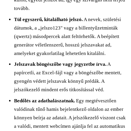
tovább.
Túl egyszerű, kitalálható jelszó.
A nevek, születési
dátumok, a „jelszo123" vagy a billentyűzetminták
(qwertz) másodpercek alatt feltörhetők. A beépített
generátor véletlenszerű, hosszú jelszavakat ad,
amelyeket gyakorlatilag lehetetlen kitalálni.
Jelszavak böngészőbe vagy jegyzetbe írva.
A
papírcetli, az Excel-fájl vagy a böngészőbe mentett,
gyengén védett jelszavak könnyű prédák. A
jelszókezelő mindent erős titkosítással véd.
Bedőlés az adathalászatnak.
Egy megtévesztően
valódinak tűnő hamis bejelentkező oldalon az ember
könnyen beírja az adatait. A jelszókezelő viszont csak
a valódi, mentett webcímen ajánlja fel az automatikus