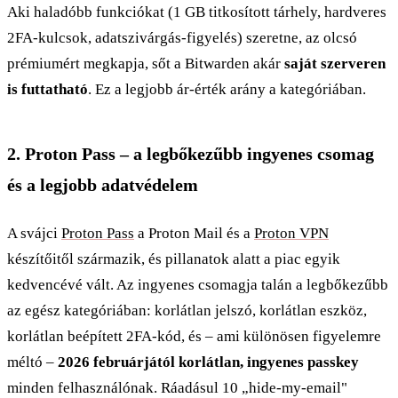
Aki haladóbb funkciókat (1 GB titkosított tárhely, hardveres
2FA-kulcsok, adatszivárgás-figyelés) szeretne, az olcsó
prémiumért megkapja, sőt a Bitwarden akár
saját szerveren
is futtatható
. Ez a legjobb ár-érték arány a kategóriában.
2. Proton Pass – a legbőkezűbb ingyenes csomag
és a legjobb adatvédelem
A svájci
Proton Pass
a Proton Mail és a
Proton VPN
készítőitől származik, és pillanatok alatt a piac egyik
kedvencévé vált. Az ingyenes csomagja talán a legbőkezűbb
az egész kategóriában: korlátlan jelszó, korlátlan eszköz,
korlátlan beépített 2FA-kód, és – ami különösen figyelemre
méltó –
2026 februárjától korlátlan, ingyenes passkey
minden felhasználónak. Ráadásul 10 „hide-my-email"