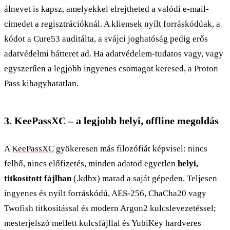
álnevet is kapsz, amelyekkel elrejtheted a valódi e-mail-
címedet a regisztrációknál. A kliensek nyílt forráskódúak, a
kódot a Cure53 auditálta, a svájci joghatóság pedig erős
adatvédelmi hátteret ad. Ha adatvédelem-tudatos vagy, vagy
egyszerűen a legjobb ingyenes csomagot keresed, a Proton
Pass kihagyhatatlan.
3. KeePassXC – a legjobb helyi, offline megoldás
A
KeePassXC
gyökeresen más filozófiát képvisel: nincs
felhő, nincs előfizetés, minden adatod egyetlen
helyi,
titkosított fájlban
(.kdbx) marad a saját gépeden. Teljesen
ingyenes és nyílt forráskódú, AES-256, ChaCha20 vagy
Twofish titkosítással és modern Argon2 kulcslevezetéssel;
mesterjelszó mellett kulcsfájllal és YubiKey hardveres