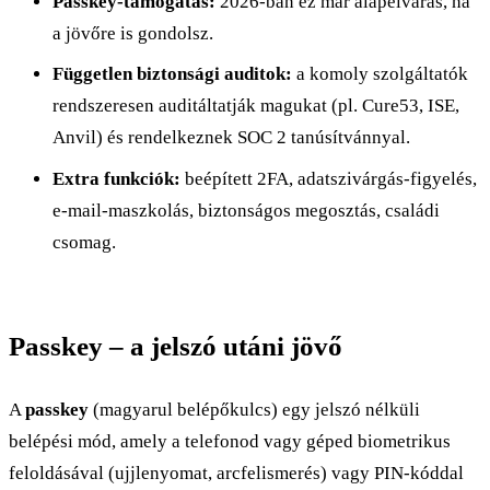
Passkey-támogatás:
2026-ban ez már alapelvárás, ha
a jövőre is gondolsz.
Független biztonsági auditok:
a komoly szolgáltatók
rendszeresen auditáltatják magukat (pl. Cure53, ISE,
Anvil) és rendelkeznek SOC 2 tanúsítvánnyal.
Extra funkciók:
beépített 2FA, adatszivárgás-figyelés,
e-mail-maszkolás, biztonságos megosztás, családi
csomag.
Passkey – a jelszó utáni jövő
A
passkey
(magyarul belépőkulcs) egy jelszó nélküli
belépési mód, amely a telefonod vagy géped biometrikus
feloldásával (ujjlenyomat, arcfelismerés) vagy PIN-kóddal