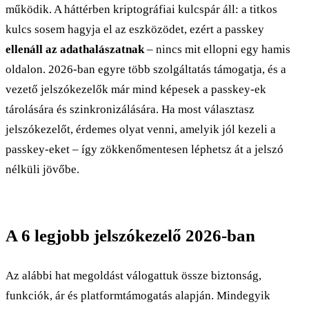
működik. A háttérben kriptográfiai kulcspár áll: a titkos
kulcs sosem hagyja el az eszközödet, ezért a passkey
ellenáll az adathalászatnak
– nincs mit ellopni egy hamis
oldalon. 2026-ban egyre több szolgáltatás támogatja, és a
vezető jelszókezelők már mind képesek a passkey-ek
tárolására és szinkronizálására. Ha most választasz
jelszókezelőt, érdemes olyat venni, amelyik jól kezeli a
passkey-eket – így zökkenőmentesen léphetsz át a jelszó
nélküli jövőbe.
A 6 legjobb jelszókezelő 2026-ban
Az alábbi hat megoldást válogattuk össze biztonság,
funkciók, ár és platformtámogatás alapján. Mindegyik