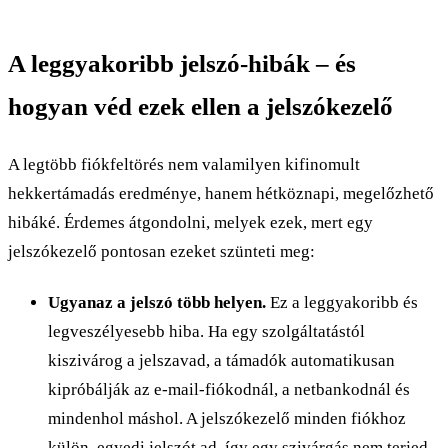
A leggyakoribb jelszó-hibák – és
hogyan véd ezek ellen a jelszókezelő
A legtöbb fiókfeltörés nem valamilyen kifinomult
hekkertámadás eredménye, hanem hétköznapi, megelőzhető
hibáké. Érdemes átgondolni, melyek ezek, mert egy
jelszókezelő pontosan ezeket szünteti meg:
Ugyanaz a jelszó több helyen.
Ez a leggyakoribb és
legveszélyesebb hiba. Ha egy szolgáltatástól
kiszivárog a jelszavad, a támadók automatikusan
kipróbálják az e-mail-fiókodnál, a netbankodnál és
mindenhol máshol. A jelszókezelő minden fiókhoz
külön, egyedi jelszót ad, így egy szivárgás nem terjed