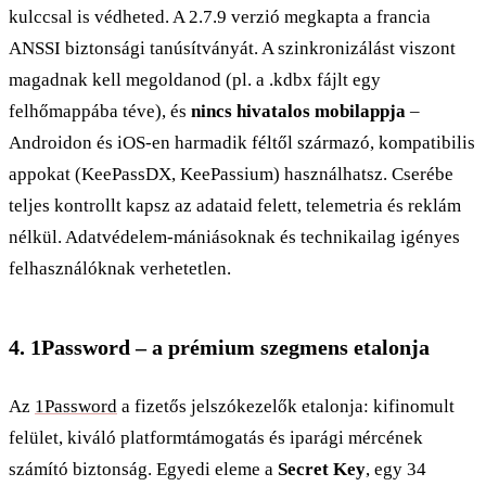
kulccsal is védheted. A 2.7.9 verzió megkapta a francia
ANSSI biztonsági tanúsítványát. A szinkronizálást viszont
magadnak kell megoldanod (pl. a .kdbx fájlt egy
felhőmappába téve), és
nincs hivatalos mobilappja
–
Androidon és iOS-en harmadik féltől származó, kompatibilis
appokat (KeePassDX, KeePassium) használhatsz. Cserébe
teljes kontrollt kapsz az adataid felett, telemetria és reklám
nélkül. Adatvédelem-mániásoknak és technikailag igényes
felhasználóknak verhetetlen.
4. 1Password – a prémium szegmens etalonja
Az
1Password
a fizetős jelszókezelők etalonja: kifinomult
felület, kiváló platformtámogatás és iparági mércének
számító biztonság. Egyedi eleme a
Secret Key
, egy 34