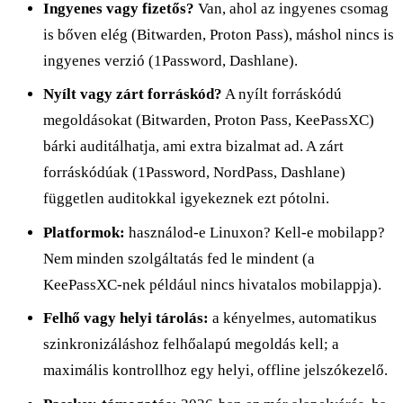
Ingyenes vagy fizetős?
Van, ahol az ingyenes csomag
is bőven elég (Bitwarden, Proton Pass), máshol nincs is
ingyenes verzió (1Password, Dashlane).
Nyílt vagy zárt forráskód?
A nyílt forráskódú
megoldásokat (Bitwarden, Proton Pass, KeePassXC)
bárki auditálhatja, ami extra bizalmat ad. A zárt
forráskódúak (1Password, NordPass, Dashlane)
független auditokkal igyekeznek ezt pótolni.
Platformok:
használod-e Linuxon? Kell-e mobilapp?
Nem minden szolgáltatás fed le mindent (a
KeePassXC-nek például nincs hivatalos mobilappja).
Felhő vagy helyi tárolás:
a kényelmes, automatikus
szinkronizáláshoz felhőalapú megoldás kell; a
maximális kontrollhoz egy helyi, offline jelszókezelő.