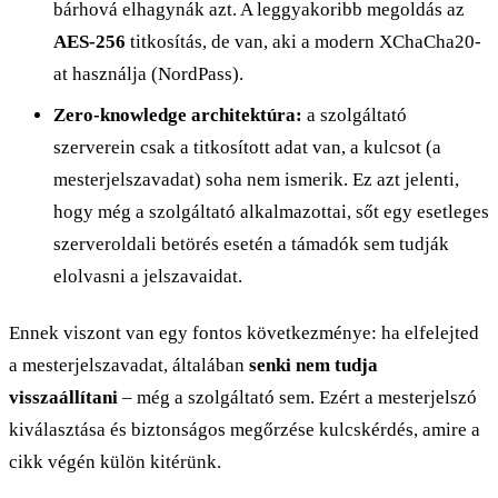
bárhová elhagynák azt. A leggyakoribb megoldás az
AES-256
titkosítás, de van, aki a modern XChaCha20-
at használja (NordPass).
Zero-knowledge architektúra:
a szolgáltató
szerverein csak a titkosított adat van, a kulcsot (a
mesterjelszavadat) soha nem ismerik. Ez azt jelenti,
hogy még a szolgáltató alkalmazottai, sőt egy esetleges
szerveroldali betörés esetén a támadók sem tudják
elolvasni a jelszavaidat.
Ennek viszont van egy fontos következménye: ha elfelejted
a mesterjelszavadat, általában
senki nem tudja
visszaállítani
– még a szolgáltató sem. Ezért a mesterjelszó
kiválasztása és biztonságos megőrzése kulcskérdés, amire a
cikk végén külön kitérünk.