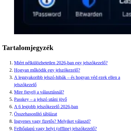
Tartalomjegyzék
Miért nélkülözhetetlen 2026-ban egy jelszókezelő?
Hogyan működik egy jelszókezelő?
A leggyakoribb jelszó-hibák – és hogyan véd ezek ellen a
jelszókezelő
Mire figyelj a választásnál?
Passkey – a jelszó utáni jövő
A 6 legjobb jelszókezelő 2026-ban
Összehasonlító táblázat
Ingyenes vagy fizetős? Melyiket válaszd?
Felhőalapú vagy helyi (offline) jelszókezelő?