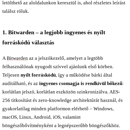
letölthető az aloldalunkon keresztül is, ahol részletes leírást
találsz róluk.
1. Bitwarden – a legjobb ingyenes és nyílt
forráskódú választás
A
Bitwarden
az a jelszókezelő, amelyet a legtöbb
felhasználónak nyugodt szívvel ajánlunk első körben.
Teljesen
nyílt forráskódú
, így a működése bárki által
auditálható, és az
ingyenes csomagja is rendkívül bőkezű
:
korlátlan jelszó, korlátlan eszközön szinkronizálva. AES-
256 titkosítást és zero-knowledge architektúrát használ, és
gyakorlatilag minden platformon elérhető – Windows,
macOS, Linux, Android, iOS, valamint
böngészőbővítményként a legnépszerűbb böngészőkhöz.