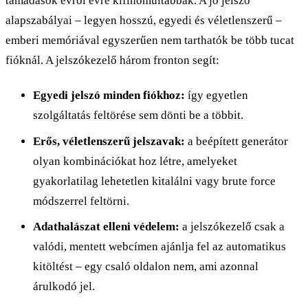
támadások évről évre kifinomultabbak. A jó jelszó
alapszabályai – legyen hosszú, egyedi és véletlenszerű –
emberi memóriával egyszerűen nem tarthatók be több tucat
fióknál. A jelszókezelő három fronton segít:
Egyedi jelszó minden fiókhoz:
így egyetlen
szolgáltatás feltörése sem dönti be a többit.
Erős, véletlenszerű jelszavak:
a beépített generátor
olyan kombinációkat hoz létre, amelyeket
gyakorlatilag lehetetlen kitalálni vagy brute force
módszerrel feltörni.
Adathalászat elleni védelem:
a jelszókezelő csak a
valódi, mentett webcímen ajánlja fel az automatikus
kitöltést – egy csaló oldalon nem, ami azonnal
árulkodó jel.