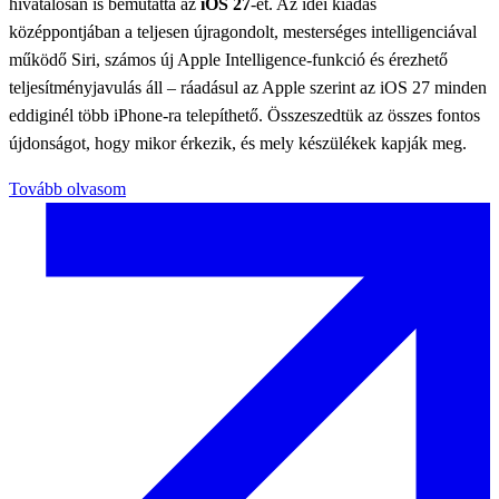
hivatalosan is bemutatta az
iOS 27
-et. Az idei kiadás
középpontjában a teljesen újragondolt, mesterséges intelligenciával
működő Siri, számos új Apple Intelligence-funkció és érezhető
teljesítményjavulás áll – ráadásul az Apple szerint az iOS 27 minden
eddiginél több iPhone-ra telepíthető. Összeszedtük az összes fontos
újdonságot, hogy mikor érkezik, és mely készülékek kapják meg.
Tovább olvasom