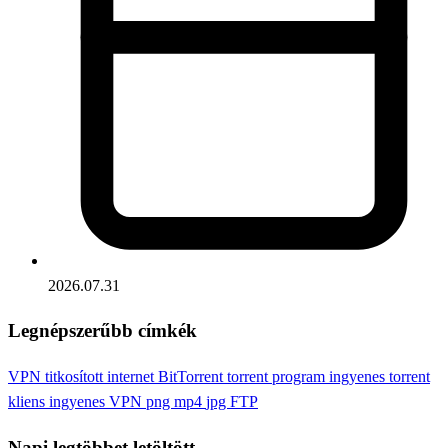
2026.07.31
Legnépszerűbb címkék
VPN
titkosított internet
BitTorrent
torrent program
ingyenes torrent
kliens
ingyenes VPN
png
mp4
jpg
FTP
Napi legtöbbet letöltött