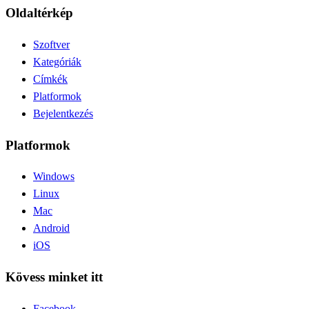
Oldaltérkép
Szoftver
Kategóriák
Címkék
Platformok
Bejelentkezés
Platformok
Windows
Linux
Mac
Android
iOS
Kövess minket itt
Facebook