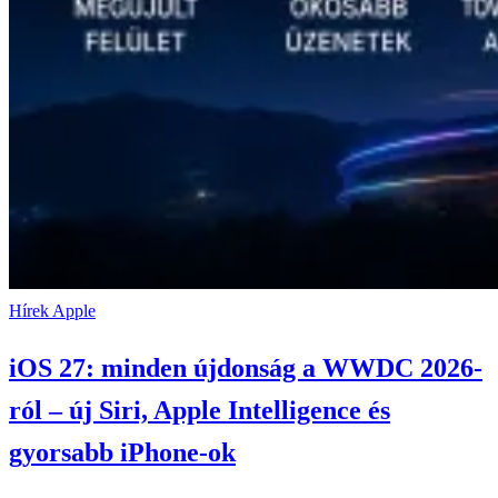
Hírek
Apple
iOS 27: minden újdonság a WWDC 2026-
ról – új Siri, Apple Intelligence és
gyorsabb iPhone-ok