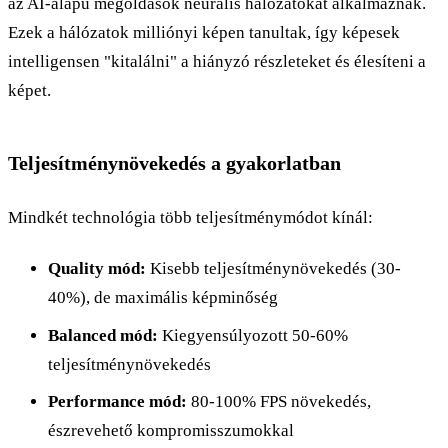
az AI-alapú megoldások neurális hálózatokat alkalmaznak.
Ezek a hálózatok milliónyi képen tanultak, így képesek
intelligensen "kitalálni" a hiányzó részleteket és élesíteni a
képet.
Teljesítménynövekedés a gyakorlatban
Mindkét technológia több teljesítménymódot kínál:
Quality mód:
Kisebb teljesítménynövekedés (30-
40%), de maximális képminőség
Balanced mód:
Kiegyensúlyozott 50-60%
teljesítménynövekedés
Performance mód:
80-100% FPS növekedés,
észrevehető kompromisszumokkal