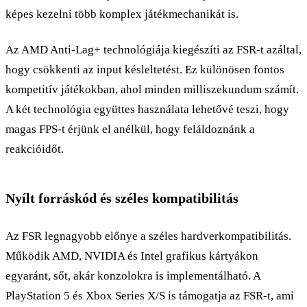
képes kezelni több komplex játékmechanikát is.
Az AMD Anti-Lag+ technológiája kiegészíti az FSR-t azáltal,
hogy csökkenti az input késleltetést. Ez különösen fontos
kompetitív játékokban, ahol minden milliszekundum számít.
A két technológia együttes használata lehetővé teszi, hogy
magas FPS-t érjünk el anélkül, hogy feláldoznánk a
reakcióidőt.
Nyílt forráskód és széles kompatibilitás
Az FSR legnagyobb előnye a széles hardverkompatibilitás.
Működik AMD, NVIDIA és Intel grafikus kártyákon
egyaránt, sőt, akár konzolokra is implementálható. A
PlayStation 5 és Xbox Series X/S is támogatja az FSR-t, ami