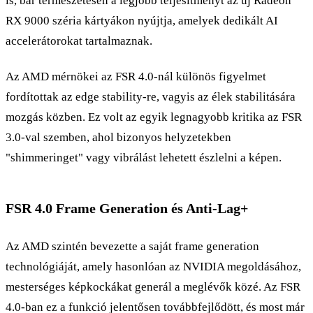
is, bár természetesen a legjobb teljesítményt az új Radeon
RX 9000 széria kártyákon nyújtja, amelyek dedikált AI
accelerátorokat tartalmaznak.
Az AMD mérnökei az FSR 4.0-nál különös figyelmet
fordítottak az edge stability-re, vagyis az élek stabilitására
mozgás közben. Ez volt az egyik legnagyobb kritika az FSR
3.0-val szemben, ahol bizonyos helyzetekben
"shimmeringet" vagy vibrálást lehetett észlelni a képen.
FSR 4.0 Frame Generation és Anti-Lag+
Az AMD szintén bevezette a saját frame generation
technológiáját, amely hasonlóan az NVIDIA megoldásához,
mesterséges képkockákat generál a meglévők közé. Az FSR
4.0-ban ez a funkció jelentősen továbbfejlődött, és most már