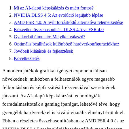
Mi az AI-alapú képskálázás és miért fontos?
NVIDIA DLSS 4.5: Az evolúció legújabb lépése
AMD FSR 4.0: A nyílt forráskódú alternatíva felemelkedése
Közvetlen összehasonlítás: DLSS 4.5 vs FSR 4.0
Gyakorlati útmutató: Melyiket válaszd?
Optimális beállítások különböző hardverkonfigurációkhoz
Jövőbeli kilátások és fejlesztések
Következtetés
A modern játékok grafikai igényei exponenciálisan
növekednek, miközben a felhasználók egyre magasabb
felbontásban és képfrissítési frekvenciával szeretnének
játszani. Az AI-alapú képskálázási technológiák
forradalmasították a gaming iparágat, lehetővé téve, hogy
gyengébb hardverekkel is kiváló vizuális élményt érjünk el.
Ebben a részletes összehasonlításban az AMD FSR 4.0 és az