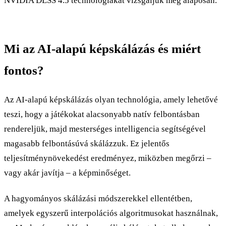
NVIDIA DLSS 4.5 technológiákat vizsgáljuk meg alaposan.
Mi az AI-alapú képskálázás és miért
fontos?
Az AI-alapú képskálázás olyan technológia, amely lehetővé
teszi, hogy a játékokat alacsonyabb natív felbontásban
rendereljük, majd mesterséges intelligencia segítségével
magasabb felbontásúvá skálázzuk. Ez jelentős
teljesítménynövekedést eredményez, miközben megőrzi –
vagy akár javítja – a képminőséget.
A hagyományos skálázási módszerekkel ellentétben,
amelyek egyszerű interpolációs algoritmusokat használnak,