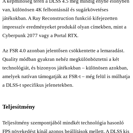
A képminőség terén a DLSS 4.5 még mindig enyhe előnyben
van, különösen 4K felbontásnál és sugárkövetéses
játékokban. A Ray Reconstruction funkció kifejezetten
impresszív eredményeket produkál olyan címekben, mint a
Cyberpunk 2077 vagy a Portal RTX.
Az FSR 4.0 azonban jelentősen csökkentette a lemaradást.
Quality módban gyakran nehéz megkülönböztetni a két
technológiát, és bizonyos játékokban – különösen azokban,
amelyek natívan támogatják az FSR-t – még felül is múlhatja
a DLSS-t specifikus jelenetekben.
Teljesítmény
Teljesítmény szempontjából mindkét technológia hasonló
FPS növekedést kínál azonos beállítások mellett. A DLSS kis