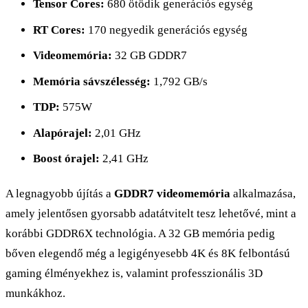
Tensor Cores:
680 ötödik generációs egység
RT Cores:
170 negyedik generációs egység
Videomemória:
32 GB GDDR7
Memória sávszélesség:
1,792 GB/s
TDP:
575W
Alapórajel:
2,01 GHz
Boost órajel:
2,41 GHz
A legnagyobb újítás a
GDDR7 videomemória
alkalmazása,
amely jelentősen gyorsabb adatátvitelt tesz lehetővé, mint a
korábbi GDDR6X technológia. A 32 GB memória pedig
bőven elegendő még a legigényesebb 4K és 8K felbontású
gaming élményekhez is, valamint professzionális 3D
munkákhoz.