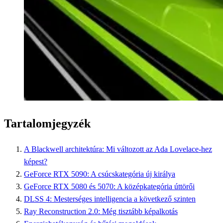
Tartalomjegyzék
A Blackwell architektúra: Mi változott az Ada Lovelace-hez
képest?
GeForce RTX 5090: A csúcskategória új királya
GeForce RTX 5080 és 5070: A középkategória úttörői
DLSS 4: Mesterséges intelligencia a következő szinten
Ray Reconstruction 2.0: Még tisztább képalkotás