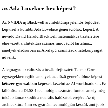
az Ada Lovelace-hez képest?
Az NVIDIA új Blackwell architektúrája jelentős fejlődést
képvisel a korábbi Ada Lovelace generációhoz képest. A
névadó David Harold Blackwell matematikus tiszteletére
elnevezett architektúra számos innovációt tartalmaz,
amelyek elsősorban az AI-alapú számítások hatékonyságát
növelik.
A legnagyobb változás a továbbfejlesztett Tensor Core
egységekben rejlik, amelyek az előző generációhoz képest
kétszer gyorsabban
képesek kezelni az AI workloadokat. Ez
különösen a DLSS 4 technológia számára fontos, amely még
inkább támaszkodik a neurális hálózatok erejére. Az új
archicektúra 4nm-es gyártási technológián készül, ami jobb