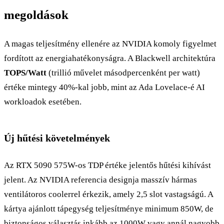
megoldások
A magas teljesítmény ellenére az NVIDIA komoly figyelmet
fordított az energiahatékonyságra. A Blackwell architektúra
TOPS/Watt
(trillió művelet másodpercenként per watt)
értéke mintegy 40%-kal jobb, mint az Ada Lovelace-é AI
workloadok esetében.
Új hűtési követelmények
Az RTX 5090 575W-os TDP értéke jelentős hűtési kihívást
jelent. Az NVIDIA referencia designja masszív hármas
ventilátoros coolerrel érkezik, amely 2,5 slot vastagságú. A
kártya ajánlott tápegység teljesítménye minimum 850W, de
biztonságos választás inkább az 1000W vagy annál nagyobb