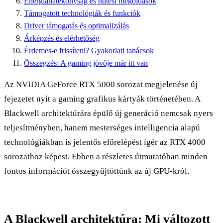
Energiahatékonyság és hűtési megoldások
Támogatott technológiák és funkciók
Driver támogatás és optimalizálás
Árképzés és elérhetőség
Érdemes-e frissíteni? Gyakorlati tanácsok
Összegzés: A gaming jövője már itt van
Az NVIDIA GeForce RTX 5000 sorozat megjelenése új
fejezetet nyit a gaming grafikus kártyák történetében. A
Blackwell architektúrára épülő új generáció nemcsak nyers
teljesítményben, hanem mesterséges intelligencia alapú
technológiákban is jelentős előrelépést ígér az RTX 4000
sorozathoz képest. Ebben a részletes útmutatóban minden
fontos információt összegyűjtöttünk az új GPU-król.
A Blackwell architektúra: Mi változott