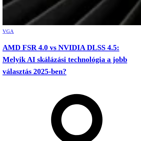
VGA
AMD FSR 4.0 vs NVIDIA DLSS 4.5:
Melyik AI skálázási technológia a jobb
választás 2025-ben?