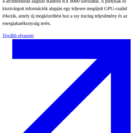
4 architektúrán alapuló Radeon RX 8000 sorozattal. A pletykák és
kiszivárgott információk alapján egy teljesen megújult GPU-család
érkezik, amely új megközelítést hoz a ray tracing teljesítmény és az
energiahatékonyság terén.
Tovább olvasom