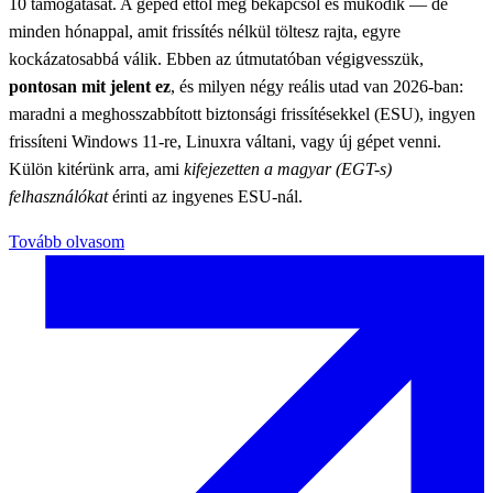
10 támogatását. A géped ettől még bekapcsol és működik — de
minden hónappal, amit frissítés nélkül töltesz rajta, egyre
kockázatosabbá válik. Ebben az útmutatóban végigvesszük,
pontosan mit jelent ez
, és milyen négy reális utad van 2026-ban:
maradni a meghosszabbított biztonsági frissítésekkel (ESU), ingyen
frissíteni Windows 11-re, Linuxra váltani, vagy új gépet venni.
Külön kitérünk arra, ami
kifejezetten a magyar (EGT-s)
felhasználókat
érinti az ingyenes ESU-nál.
Tovább olvasom