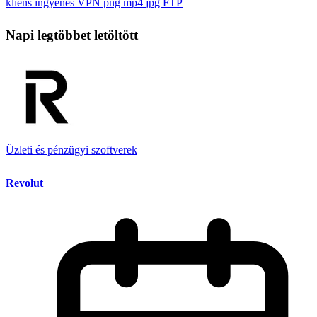
kliens
ingyenes VPN
png
mp4
jpg
FTP
Napi legtöbbet letöltött
Üzleti és pénzügyi szoftverek
Revolut