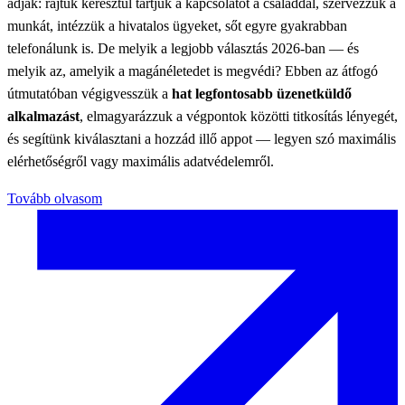
adják: rajtuk keresztül tartjuk a kapcsolatot a családdal, szervezzük a
munkát, intézzük a hivatalos ügyeket, sőt egyre gyakrabban
telefonálunk is. De melyik a legjobb választás 2026-ban — és
melyik az, amelyik a magánéletedet is megvédi? Ebben az átfogó
útmutatóban végigvesszük a
hat legfontosabb üzenetküldő
alkalmazást
, elmagyarázzuk a végpontok közötti titkosítás lényegét,
és segítünk kiválasztani a hozzád illő appot — legyen szó maximális
elérhetőségről vagy maximális adatvédelemről.
Tovább olvasom