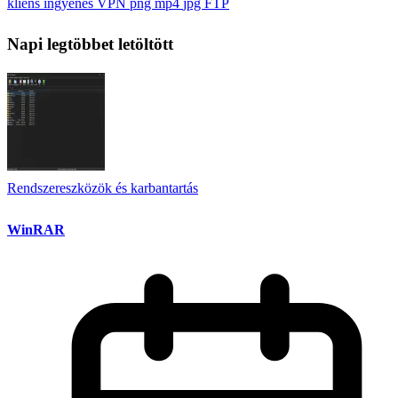
kliens
ingyenes VPN
png
mp4
jpg
FTP
Napi legtöbbet letöltött
Rendszereszközök és karbantartás
WinRAR