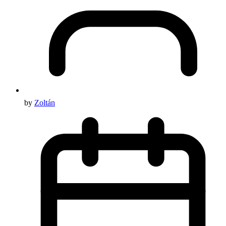
by
Zoltán