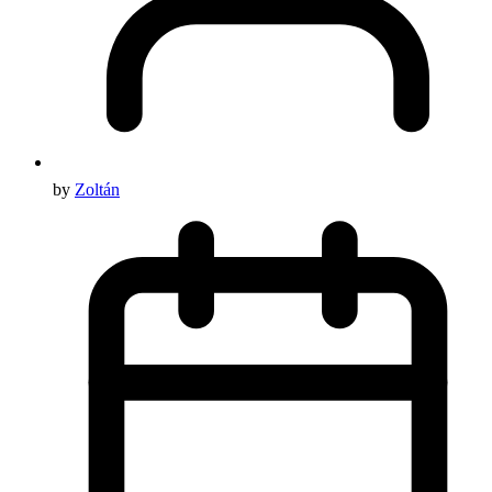
by
Zoltán