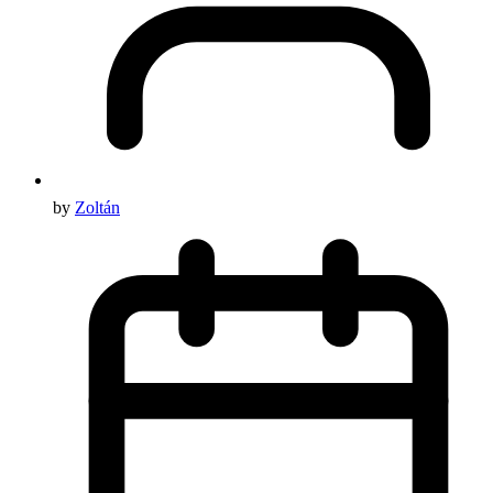
by
Zoltán