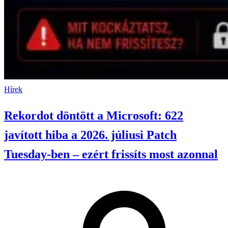
Hírek
Rekordot döntött a Microsoft: 622
javított hiba a 2026. júliusi Patch
Tuesday-ben – ezért frissíts most azonnal