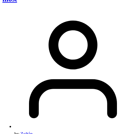
by
Zoltán