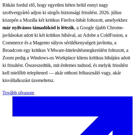
Ritkán fordul elő, hogy egyetlen héten belül ennyi nagy
szoftvergyártó adjon ki sürgős biztonsági frissítést. 2026. július
közepén a Mozilla két kritikus Firefox-hibát foltozott, amelyekhez
már nyilvános támadókód is létezik
, a Google újabb Chrome-
javításokat adott ki két kritikus hibával, az Adobe a ColdFusion, a
Commerce és a Magento súlyos sérülékenységeit javította, a
Broadcom egy kritikus VMware-hitelesítésmegkerülést foltozott, a
Zoom pedig a Windows-os Workplace kliens kritikus hibájára adott
ki frissítést. Összeszedtük, mit érdemes tudnod, és melyik frissítést
kell mielőbb telepítened — akár otthoni felhasználó vagy, akár
kisvállalkozást üzemeltetsz.
Tovább olvasom