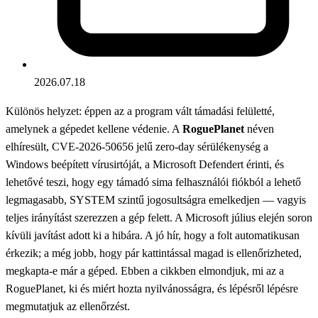
2026.07.18
Különös helyzet: éppen az a program vált támadási felületté,
amelynek a gépedet kellene védenie. A
RoguePlanet
néven
elhíresült, CVE-2026-50656 jelű zero-day sérülékenység a
Windows beépített vírusirtóját, a Microsoft Defendert érinti, és
lehetővé teszi, hogy egy támadó sima felhasználói fiókból a lehető
legmagasabb, SYSTEM szintű jogosultságra emelkedjen — vagyis
teljes irányítást szerezzen a gép felett. A Microsoft július elején soron
kívüli javítást adott ki a hibára. A jó hír, hogy a folt automatikusan
érkezik; a még jobb, hogy pár kattintással magad is ellenőrizheted,
megkapta-e már a géped. Ebben a cikkben elmondjuk, mi az a
RoguePlanet, ki és miért hozta nyilvánosságra, és lépésről lépésre
megmutatjuk az ellenőrzést.