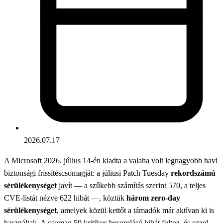
2026.07.17
A Microsoft 2026. július 14-én kiadta a valaha volt legnagyobb havi
biztonsági frissítéscsomagját: a júliusi Patch Tuesday
rekordszámú
sérülékenységet
javít — a szűkebb számítás szerint 570, a teljes
CVE-listát nézve 622 hibát —, köztük
három zero-day
sérülékenységet
, amelyek közül kettőt a támadók már aktívan ki is
használtak. A csomag 59 kritikus besorolású hibát foltoz, és ezzel