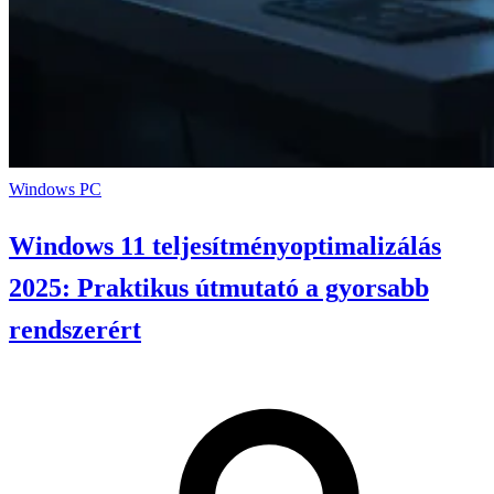
Windows
PC
Windows 11 teljesítményoptimalizálás
2025: Praktikus útmutató a gyorsabb
rendszerért