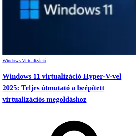
Windows
Virtualizáció
Windows 11 virtualizáció Hyper-V-vel
2025: Teljes útmutató a beépített
virtualizációs megoldáshoz