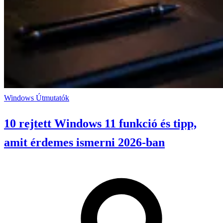
Windows
Útmutatók
10 rejtett Windows 11 funkció és tipp,
amit érdemes ismerni 2026-ban