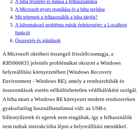
A hiba részletei és hatása a felhasználókra
A Microsoft gyors reagálása és a hiba javítása
Mit tehetnek a felhasználók a hiba idején?
A kibontakozó probléma másik érdekessége: a Localhost
funkció
Összegzés és ajánlások
A Microsoft októberi összegző frissítőcsomagja, a
KB5066835 jelentős problémákat okozott a Windows
helyreállítási környezetében (Windows Recovery
Environment - Windows RE), amely a rendszerhibák és
összeomlások esetén nélkülözhetetlen védőhálóként szolgál.
A hiba miatt a Windows RE környezet modern rendszereken
gyakorlatilag használhatatlanná vált: az USB-s
billentyűzetek és egerek nem reagáltak, így a felhasználók
nem tudtak interakcióba lépni a helyreállítási menükkel.