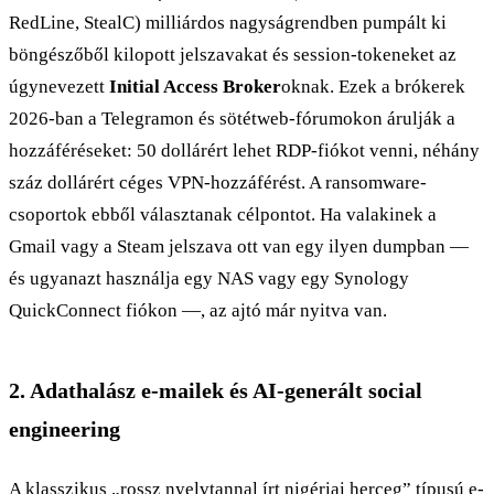
RedLine, StealC) milliárdos nagyságrendben pumpált ki
böngészőből kilopott jelszavakat és session-tokeneket az
úgynevezett
Initial Access Broker
oknak. Ezek a brókerek
2026-ban a Telegramon és sötétweb-fórumokon árulják a
hozzáféréseket: 50 dollárért lehet RDP-fiókot venni, néhány
száz dollárért céges VPN-hozzáférést. A ransomware-
csoportok ebből választanak célpontot. Ha valakinek a
Gmail vagy a Steam jelszava ott van egy ilyen dumpban —
és ugyanazt használja egy NAS vagy egy Synology
QuickConnect fiókon —, az ajtó már nyitva van.
2. Adathalász e-mailek és AI-generált social
engineering
A klasszikus „rossz nyelvtannal írt nigériai herceg” típusú e-