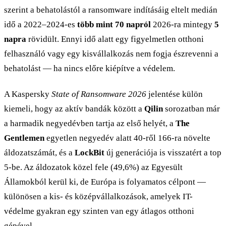
szerint a behatolástól a ransomware indításáig eltelt medián
idő a 2022–2024-es
több mint 70 napról
2026-ra mintegy
5
napra
rövidült. Ennyi idő alatt egy figyelmetlen otthoni
felhasználó vagy egy kisvállalkozás nem fogja észrevenni a
behatolást — ha nincs előre kiépítve a védelem.
A Kaspersky
State of Ransomware 2026
jelentése külön
kiemeli, hogy az aktív bandák között a
Qilin
sorozatban már
a harmadik negyedévben tartja az első helyét, a
The
Gentlemen
egyetlen negyedév alatt 40-ről 166-ra növelte
áldozatszámát, és a
LockBit
új generációja is visszatért a top
5-be. Az áldozatok közel fele (49,6%) az Egyesült
Államokból kerül ki, de Európa is folyamatos célpont —
különösen a kis- és középvállalkozások, amelyek IT-
védelme gyakran egy szinten van egy átlagos otthoni
gépével.