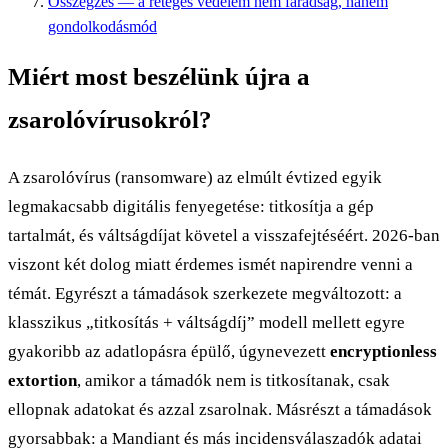
Összegzés — a réteges védelem nem fáradság, hanem
gondolkodásmód
Miért most beszélünk újra a
zsarolóvírusokról?
A zsarolóvírus (ransomware) az elmúlt évtized egyik
legmakacsabb digitális fenyegetése: titkosítja a gép
tartalmát, és váltságdíjat követel a visszafejtéséért. 2026-ban
viszont két dolog miatt érdemes ismét napirendre venni a
témát. Egyrészt a támadások szerkezete megváltozott: a
klasszikus „titkosítás + váltságdíj” modell mellett egyre
gyakoribb az adatlopásra épülő, úgynevezett
encryptionless
extortion
, amikor a támadók nem is titkosítanak, csak
ellopnak adatokat és azzal zsarolnak. Másrészt a támadások
gyorsabbak: a Mandiant és más incidensválaszadók adatai