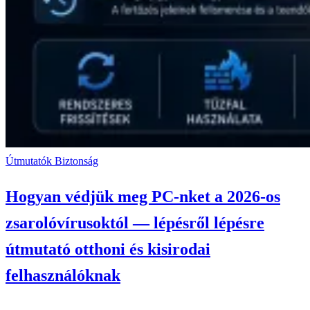
Útmutatók
Biztonság
Hogyan védjük meg PC-nket a 2026-os
zsarolóvírusoktól — lépésről lépésre
útmutató otthoni és kisirodai
felhasználóknak