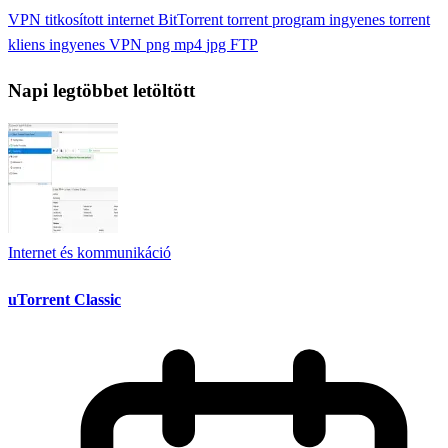
VPN
titkosított internet
BitTorrent
torrent program
ingyenes torrent
kliens
ingyenes VPN
png
mp4
jpg
FTP
Napi legtöbbet letöltött
Internet és kommunikáció
uTorrent Classic