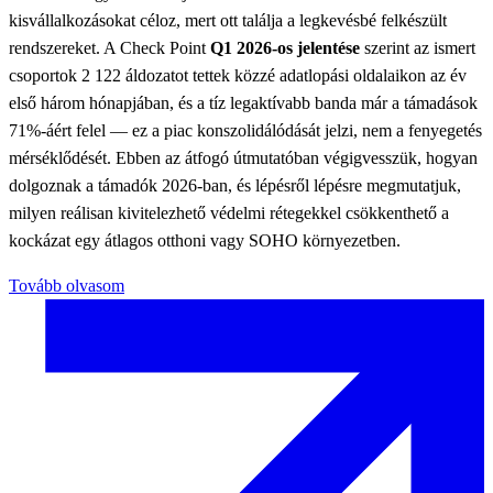
kisvállalkozásokat céloz, mert ott találja a legkevésbé felkészült
rendszereket. A Check Point
Q1 2026-os jelentése
szerint az ismert
csoportok 2 122 áldozatot tettek közzé adatlopási oldalaikon az év
első három hónapjában, és a tíz legaktívabb banda már a támadások
71%-áért felel — ez a piac konszolidálódását jelzi, nem a fenyegetés
mérséklődését. Ebben az átfogó útmutatóban végigvesszük, hogyan
dolgoznak a támadók 2026-ban, és lépésről lépésre megmutatjuk,
milyen reálisan kivitelezhető védelmi rétegekkel csökkenthető a
kockázat egy átlagos otthoni vagy SOHO környezetben.
Tovább olvasom