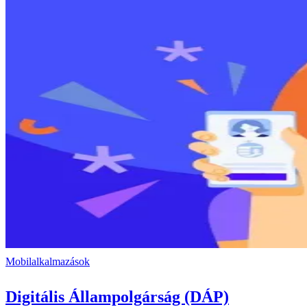
Mobilalkalmazások
Digitális Állampolgárság (DÁP)