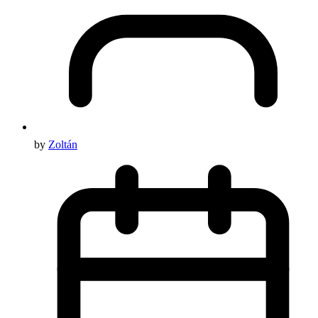
by
Zoltán