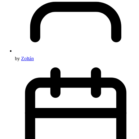
by
Zoltán