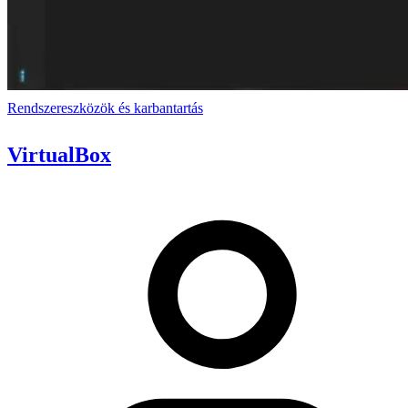
Rendszereszközök és karbantartás
VirtualBox